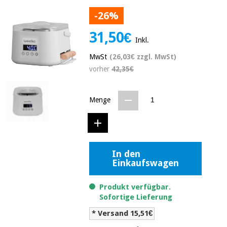
Medizinische
Traditionelle
-26%
ausrüstung
chinesische
medizin
Nachricht
31,50€
Angebote
Inkl.
Traditionelle
Klinische
MwSt
(26,03€ zzgl. MwSt)
chinesische
möbel
vorher
42,35€
medizin
Outlet
Angebote
Therapeutische
schränke
Menge
Klinische
möbel
Fisaude
Outlet
Essentielles
Tech
schutzmaterial
Academy
für
Therapeutische
coronaviren
In den
schränke
Einkaufswagen
Fisaude
Aerobic,
Tech
fitness
Essentielles
Academy
Produkt verfügbar.
und
schutzmaterial
Sofortige Lieferung
pilates
für
* Versand 15,51€
coronaviren