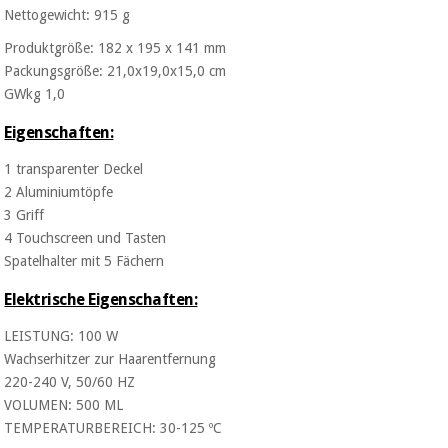
Chirurgische
Nettogewicht: 915 g
instrumente
Produktgröße: 182 x 195 x 141 mm
(ausverkauf)
Packungsgröße: 21,0x19,0x15,0 cm
GWkg 1,0
Eigenschaften:
1 transparenter Deckel
2 Aluminiumtöpfe
3 Griff
4 Touchscreen und Tasten
Spatelhalter mit 5 Fächern
Elektrische Eigenschaften:
LEISTUNG: 100 W
Wachserhitzer zur Haarentfernung
220-240 V, 50/60 HZ
VOLUMEN: 500 ML
TEMPERATURBEREICH: 30-125 ºC