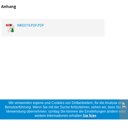
Anhang
WKE019.PDF.PDF
×
Wir verwenden eigene und Cookies von Drittanbietern, für die Analyse der
Benutzerführung. Wenn Sie mit der Suche fortzufahren, sehen wir, dass Sie die
Verwendung übernehmen. szmtag Sie können die Einstellungen ändern oder
weitere Informationen erhalten
Sie hier
.