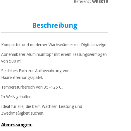
Sport
Referenz:
WKE019
und
spiele
Aerobic,
fitness
Beschreibung
und
Sanitärkleiderschränke
pilates
Veterinärmedizin
Kompakter und moderner Wachswärmer mit Digitalanzeige.
Sport
Orthopädie
Abnehmbarer Aluminiumtopf mit einem Fassungsvermögen
und
spiele
von 500 ml.
Chirurgische
Seitliches Fach zur Aufbewahrung von
instrumente
Haarentfernungsspatel.
Sanitärkleiderschränke
(ausverkauf)
Temperaturbereich von 35–125ºC.
In Weiß gehalten.
Veterinärmedizin
Ideal für alle, die beim Wachsen Leistung und
Zweckmäßigkeit suchen.
Orthopädie
Abmessungen: