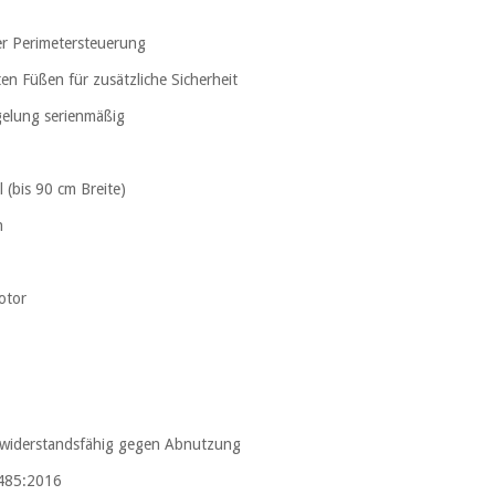
er Perimetersteuerung
en Füßen für zusätzliche Sicherheit
gelung serienmäßig
l (bis 90 cm Breite)
n
otor
hr widerstandsfähig gegen Abnutzung
3485:2016