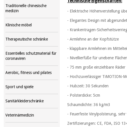
Technische Eigenschaften:
Traditionelle chinesische
medizin
- Elektrische Höhenverstellung üb
- Elegantes Design mit abgerundet
Klinische möbel
- Krankentragen-Sicherheitsverrie
- Armlehne an der Kopfstütze
Therapeutische schränke
- klappbare Armlehnen im Mitteltei
Essentielles schutzmaterial für
- Nivellierfüße für unebene Fläche
coronaviren
- 75 mm große einziehbare Räder
Aerobic, fitness und pilates
- Hochzuverlässiger TiMOTION-M
- Hubzeit: 30 Sekunden
Sport und spiele
- Polsterdicke: 5cm
Sanitärkleiderschränke
Schaumdichte: 36 kg/m3
- Feuerfeste Vinylpolsterung, se
Veterinärmedizin
Zertifizierungen: CE, FDA, ISO 1