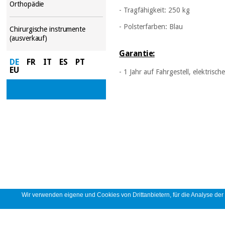
Orthopädie
- Tragfähigkeit: 250 kg
- Polsterfarben: Blau
Chirurgische instrumente
(ausverkauf)
Garantie:
DE
FR
IT
ES
PT
EU
- 1 Jahr auf Fahrgestell, elektri
Wir verwenden eigene und Cookies von Drittanbietern, für die Analyse de