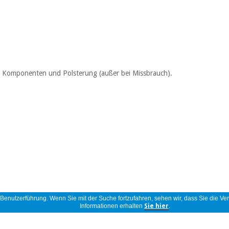
sche Komponenten und Polsterung (außer bei Missbrauch).
r Benutzerführung. Wenn Sie mit der Suche fortzufahren, sehen wir, dass Sie die
Informationen erhalten
Sie hier
.