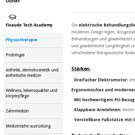
Outlet
Fisaude Tech Academy
Die
elektrische Behandlungsli
modernes Design legen. Ausgestat
Behandlungen und gewährleistet e
Physiotherapie
und gewährleistet Langlebigkeit u
verschiedene therapeutische Bedür
Podologie
Stärken:
ästhetik, dermokosmetik und
ästhetische medizin
-
Dreifacher Elektromotor:
erm
Ergonomisches und modernes
Wellness, lebensqualität und
körperpflege
-
Mit hochwertigem PU-Bezug
-
Klappbare Armlehnen:
bieten
Zahnmedizin
-
Verstellbare Fußstütze mit 
Medizinische ausrüstung