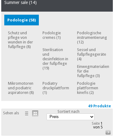
Sport
Summer sale
(14)
und
spiele
Aerobic,
fitness
Podologie
(58)
und
Sanitärkleiderschränke
pilates
Schutz und
Podologie
Podologische
pflege von
cremes
(1)
instrumentierung
Veterinärmedizin
wunden in der
(12)
fußpflege
(8)
Sterilisation
Sessel und
Sport
und
fußpflegegeräte
Orthopädie
und
desinfektion in
(4)
der fußpflege
spiele
Einwegmaterialien
(19)
für die
Chirurgische
fußpflege
(3)
instrumente
Sanitärkleiderschränke
(ausverkauf)
Mikromotoren
Podiatry
Podologie
und podiatric
druckplattform
plattformen
aspiratoren
(8)
(1)
kinefis
(2)
Veterinärmedizin
49 Produkte
Sortiert nach
Sehen als
Orthopädie
Seite
1
von 5