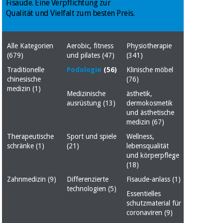
Fisaude. Eine Verpflichtung zur
Medizinische
Traditionelle
Qualität und Vielfalt zum besten Preis.
ausrüstung
chinesische
medizin
Nachricht
Angebote
Alle Kategorien
Aerobic, fitness
Physiotherapie
Traditionelle
Klinische
(679)
und pilates
(47)
(341)
chinesische
möbel
medizin
Traditionelle
Podologie
(56)
Klinische möbel
Outlet
Angebote
chinesische
(76)
Therapeutische
medizin
(1)
Medizinische
ästhetik,
schränke
Klinische
ausrüstung
(13)
dermokosmetik
möbel
Fisaude
und ästhetische
Outlet
Essentielles
Tech
medizin
(67)
schutzmaterial
Academy
Therapeutische
Sport und spiele
Wellness,
für
Therapeutische
schränke
(1)
(21)
lebensqualität
coronaviren
schränke
und körperpflege
Fisaude
(18)
Aerobic,
Tech
Zahnmedizin
(9)
Differenzierte
Fisaude-anlass
(1)
fitness
Essentielles
Academy
technologien
(5)
und
schutzmaterial
Essentielles
pilates
für
schutzmaterial für
coronaviren
(9)
coronaviren