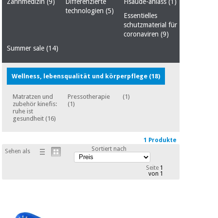
Sport
Zahnmedizin
(9)
Differenzierte
Fisaude-anlass
(1)
und
technologien
(5)
Essentielles
spiele
Aerobic,
schutzmaterial für
fitness
coronaviren
(9)
und
Sanitärkleiderschränke
Summer sale
(14)
pilates
Veterinärmedizin
Wellness, lebensqualität und körperpflege
(18)
Sport
Orthopädie
und
Matratzen und
Pressotherapie
(1)
spiele
zubehör kinefis:
(1)
ruhe ist
Chirurgische
gesundheit
(16)
instrumente
Sanitärkleiderschränke
(ausverkauf)
1 Produkte
Sortiert nach
Sehen als
Veterinärmedizin
Seite
1
von 1
Orthopädie