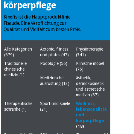
körperpflege
Medizinische
Traditionelle
ausrüstung
chinesische
medizin
Kinefis ist die Hauptproduktlinie
Nachricht
Angebote
Fisaude. Eine Verpflichtung zur
Traditionelle
Qualität und Vielfalt zum besten Preis.
Klinische
chinesische
möbel
medizin
Outlet
Angebote
Alle Kategorien
Aerobic, fitness
Physiotherapie
Therapeutische
(679)
und pilates
(47)
(341)
schränke
Klinische
Traditionelle
Podologie
(56)
Klinische möbel
möbel
Fisaude
chinesische
(76)
Outlet
Essentielles
Tech
medizin
(1)
schutzmaterial
Academy
Medizinische
ästhetik,
für
ausrüstung
(13)
dermokosmetik
Therapeutische
coronaviren
und ästhetische
schränke
medizin
(67)
Fisaude
Aerobic,
Tech
Therapeutische
Sport und spiele
Wellness,
fitness
Essentielles
schränke
(1)
(21)
lebensqualität
Academy
und
und
schutzmaterial
pilates
körperpflege
für
(18)
coronaviren