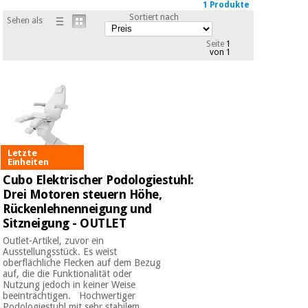
Sport
1 Produkte
und
Sortiert nach
Sehen als
spiele
Aerobic,
fitness
Seite
1
von 1
und
Sanitärkleiderschränke
pilates
Veterinärmedizin
Sport
Orthopädie
und
spiele
Letzte
Einheiten
Chirurgische
instrumente
Cubo Elektrischer Podologiestuhl:
Sanitärkleiderschränke
(ausverkauf)
Drei Motoren steuern Höhe,
Rückenlehnenneigung und
Sitzneigung - OUTLET
Veterinärmedizin
Outlet-Artikel, zuvor ein
Ausstellungsstück. Es weist
oberflächliche Flecken auf dem Bezug
Orthopädie
auf, die die Funktionalität oder
Nutzung jedoch in keiner Weise
beeinträchtigen. Hochwertiger
Podologiestuhl mit sehr stabilem