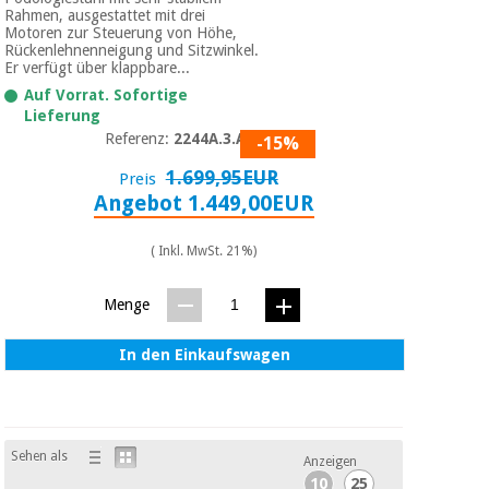
Chirurgische
Rahmen, ausgestattet mit drei
instrumente
Motoren zur Steuerung von Höhe,
Rückenlehnenneigung und Sitzwinkel.
(ausverkauf)
Er verfügt über klappbare...
Auf Vorrat. Sofortige
Lieferung
Referenz:
2244A.3.A26
-15%
1.699,95EUR
Preis
Angebot 1.449,00EUR
( Inkl. MwSt. 21%)
Menge
In den Einkaufswagen
Sehen als
Anzeigen
10
25