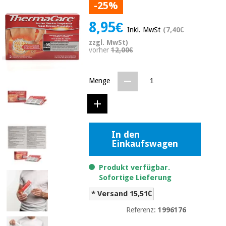
-25%
Medizinische
Traditionelle
ausrüstung
chinesische
8,95€
medizin
Inkl. MwSt
(7,40€
Nachricht
Angebote
zzgl. MwSt)
Traditionelle
vorher
12,00€
Klinische
chinesische
möbel
medizin
Outlet
Angebote
Menge
Therapeutische
schränke
Klinische
möbel
Fisaude
Outlet
Essentielles
Tech
schutzmaterial
Academy
In den
für
Einkaufswagen
Therapeutische
coronaviren
schränke
Fisaude
Produkt verfügbar.
Aerobic,
Tech
Sofortige Lieferung
fitness
Essentielles
Academy
und
* Versand 15,51€
schutzmaterial
pilates
für
Referenz:
1996176
coronaviren