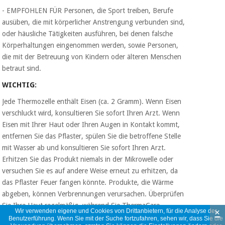
- EMPFOHLEN FÜR Personen, die Sport treiben, Berufe
ausüben, die mit körperlicher Anstrengung verbunden sind,
oder häusliche Tätigkeiten ausführen, bei denen falsche
Körperhaltungen eingenommen werden, sowie Personen,
die mit der Betreuung von Kindern oder älteren Menschen
betraut sind.
WICHTIG:
Jede Thermozelle enthält Eisen (ca. 2 Gramm). Wenn Eisen
verschluckt wird, konsultieren Sie sofort Ihren Arzt. Wenn
Eisen mit Ihrer Haut oder Ihren Augen in Kontakt kommt,
entfernen Sie das Pflaster, spülen Sie die betroffene Stelle
mit Wasser ab und konsultieren Sie sofort Ihren Arzt.
Erhitzen Sie das Produkt niemals in der Mikrowelle oder
versuchen Sie es auf andere Weise erneut zu erhitzen, da
das Pflaster Feuer fangen könnte. Produkte, die Wärme
abgeben, können Verbrennungen verursachen. Überprüfen
Sie Ihre Haut regelmäßig, während Sie ThermaCare
×
Wir verwenden eigene und Cookies von Drittanbietern, für die Analyse der
verwenden. Wenn Sie Anzeichen einer Reizung oder eines
Benutzerführung. Wenn Sie mit der Suche fortzufahren, sehen wir, dass Sie die