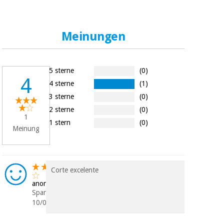
Sport
und
spiele
Aerobic,
fitness
Meinungen
und
Sanitärkleiderschränke
pilates
Veterinärmedizin
5 sterne
(0)
4
Sport
4 sterne
(1)
Orthopädie
und
3 sterne
(0)
spiele
2 sterne
(0)
1
Chirurgische
1 stern
(0)
instrumente
Meinung
Sanitärkleiderschränke
(ausverkauf)
Veterinärmedizin
Corte excelente
anonym
Spanien
Orthopädie
10/04/2024