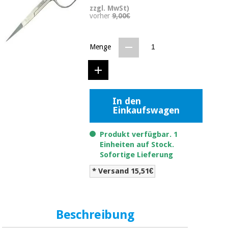
Medizinische
zzgl. MwSt)
Traditionelle
vorher
9,00€
ausrüstung
chinesische
medizin
Nachricht
Angebote
Menge
Traditionelle
Klinische
chinesische
möbel
medizin
Outlet
Angebote
Therapeutische
schränke
In den
Klinische
Einkaufswagen
möbel
Fisaude
Outlet
Essentielles
Tech
schutzmaterial
Academy
Produkt verfügbar. 1
für
Therapeutische
Einheiten auf Stock.
coronaviren
Sofortige Lieferung
schränke
Fisaude
* Versand 15,51€
Aerobic,
Tech
fitness
Essentielles
Academy
und
schutzmaterial
pilates
für
Beschreibung
coronaviren