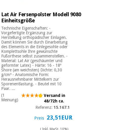
Lat Air Fersenpolster Modell 9080
Einheitsgröße
Technische Eigenschaften: -
Vorgefertigte Ergänzung zur
Herstellung orthopädischer Einlagen.
Damit können Sie durch Einarbeitung
des Elements in die Einlegesohle oder
Komplettsohle Ihre gewünschte
Fußorthese selbst zusammenstellen. -
Material: Lat Air (geschäumter und
geformter Latex) - Härte: 16 - 18º
Shore (am weichsten) Dichte: 0,30
g/cm³ - Anatomische Form:
Herausnehmbarer Mittelkern zur
Sporenentlastung. - Beutel mit 10
Paar. ...
(1
Versand in
Meinung)
48/72h ca.
Referenz:
15.167.1
23,51EUR
Preis
( Inkl. MwSt. 10%)