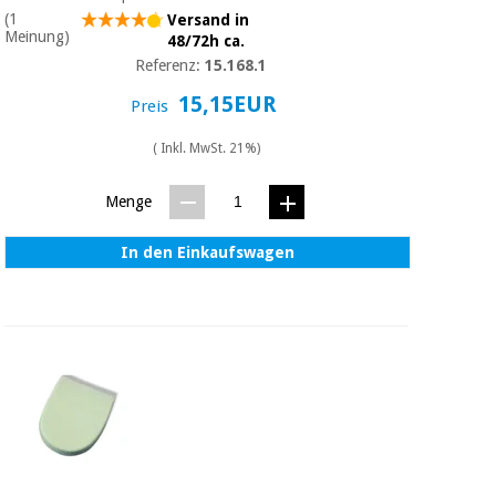
Sport
(1
Versand in
und
Meinung)
spiele
48/72h ca.
Aerobic,
Referenz:
15.168.1
fitness
und
Sanitärkleiderschränke
15,15EUR
Preis
pilates
( Inkl. MwSt. 21%)
Veterinärmedizin
Sport
Menge
Orthopädie
und
spiele
In den Einkaufswagen
Chirurgische
instrumente
Sanitärkleiderschränke
(ausverkauf)
Veterinärmedizin
Orthopädie