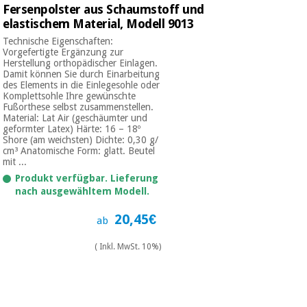
Chirurgische
Fersenpolster aus Schaumstoff und
instrumente
elastischem Material, Modell 9013
(ausverkauf)
Technische Eigenschaften:
Vorgefertigte Ergänzung zur
Herstellung orthopädischer Einlagen.
Damit können Sie durch Einarbeitung
des Elements in die Einlegesohle oder
Komplettsohle Ihre gewünschte
Fußorthese selbst zusammenstellen.
Material: Lat Air (geschäumter und
geformter Latex) Härte: 16 – 18º
Shore (am weichsten) Dichte: 0,30 g/
cm³ Anatomische Form: glatt. Beutel
mit ...
Produkt verfügbar. Lieferung
nach ausgewähltem Modell.
20,45€
ab
( Inkl. MwSt. 10%)