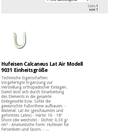
Medizinische
Traditionelle
Seite
1
ausrüstung
von 1
chinesische
medizin
Nachricht
Angebote
Traditionelle
Klinische
chinesische
möbel
medizin
Outlet
Angebote
Therapeutische
schränke
Klinische
Hufeisen Calcaneus Lat Air Modell
möbel
Fisaude
Outlet
9031 Einheitsgröße
Essentielles
Tech
schutzmaterial
Academy
Technische Eigenschaften:
für
Vorgefertigte Ergänzung zur
Therapeutische
coronaviren
Herstellung orthopädischer Einlagen.
schränke
Damit lässt sich durch Einarbeitung
Fisaude
des Elements in die gesamte
Aerobic,
Tech
Einlegesohle bzw. Sohle die
gewünschte Fußorthese aufbauen. -
fitness
Essentielles
Academy
Material: Lat Air (geschäumtes und
und
schutzmaterial
geformtes Latex) - Härte: 16 - 18º
pilates
für
Shore (die weichste) - Dichte: 0,30 g/
cm³ - Anatomische Form: Hufeisen für
coronaviren
Fersenbein und Sporn. - ...