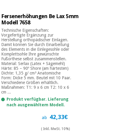
Fersenerhöhungen Be Lax 5mm
Modell 7658
Technische Eigenschaften:
Vorgefertigte Ergänzung zur
Herstellung orthopädischer Einlagen.
Damit können Sie durch Einarbeitung
des Elements in die Einlegesohle oder
Komplettsohle Ihre gewünschte
Fußorthese selbst zusammenstellen.
Material: Serlax (Latex + Sägemehl)
Härte: 85 – 90º Shore (am härtesten)
Dichte: 1,35 g/ cm³ Anatomische
Form: Dicke 5 mm. Beutel mit 10 Paar.
Verschiedene Größen erhältlich.
Maßnahmen: T1: 9 x 6 cm T2: 10 x 6
cm ...
Produkt verfügbar. Lieferung
nach ausgewähltem Modell.
42,33€
ab
( Inkl. MwSt. 10%)