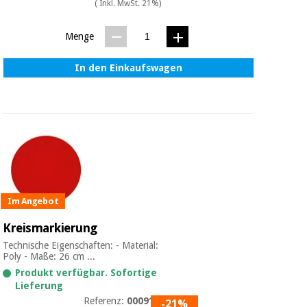
Sport
( Inkl. MwSt. 21%)
und
spiele
Aerobic,
Menge
fitness
und
Sanitärkleiderschränke
In den Einkaufswagen
pilates
Veterinärmedizin
Sport
Orthopädie
und
spiele
Chirurgische
instrumente
Sanitärkleiderschränke
(ausverkauf)
Im Angebot
Kreismarkierung
Veterinärmedizin
Technische Eigenschaften: - Material:
Poly - Maße: 26 cm ...
Orthopädie
Produkt verfügbar. Sofortige
Lieferung
Referenz:
0009196
-21%