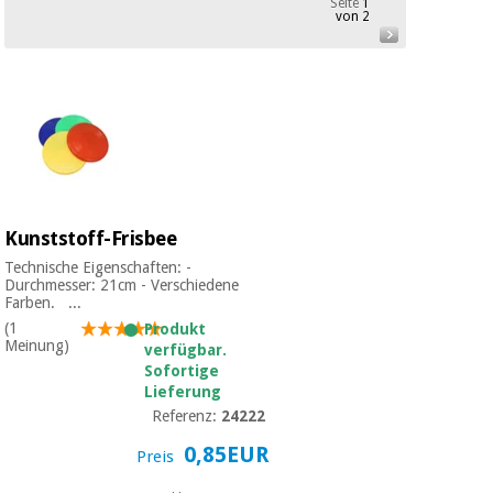
Seite
1
Medizinische
von 2
Traditionelle
ausrüstung
chinesische
medizin
Nachricht
Angebote
Traditionelle
Klinische
chinesische
möbel
medizin
Outlet
Angebote
Therapeutische
schränke
Klinische
Kunststoff-Frisbee
möbel
Fisaude
Outlet
Essentielles
Tech
Technische Eigenschaften: -
schutzmaterial
Durchmesser: 21cm - Verschiedene
Academy
Farben. ...
für
Therapeutische
coronaviren
(1
Produkt
schränke
Meinung)
verfügbar.
Fisaude
Sofortige
Aerobic,
Tech
Lieferung
fitness
Essentielles
Academy
Referenz:
24222
und
schutzmaterial
pilates
für
0,85EUR
Preis
coronaviren