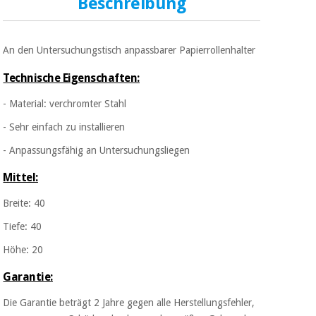
Beschreibung
Sport
und
spiele
Aerobic,
fitness
An den Untersuchungstisch anpassbarer Papierrollenhalter
und
Sanitärkleiderschränke
pilates
Technische Eigenschaften:
Veterinärmedizin
- Material: verchromter Stahl
Sport
- Sehr einfach zu installieren
Orthopädie
und
spiele
- Anpassungsfähig an Untersuchungsliegen
Chirurgische
Mittel:
instrumente
Sanitärkleiderschränke
(ausverkauf)
Breite: 40
Tiefe: 40
Veterinärmedizin
Höhe: 20
Garantie:
Orthopädie
Die Garantie beträgt 2 Jahre gegen alle Herstellungsfehler,