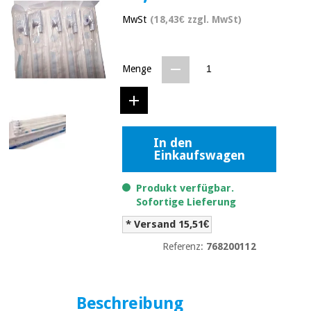
Medizinische
Traditionelle
MwSt
(18,43€ zzgl. MwSt)
ausrüstung
chinesische
medizin
Nachricht
Angebote
Traditionelle
Menge
Klinische
chinesische
möbel
medizin
Outlet
Angebote
Therapeutische
schränke
Klinische
In den
möbel
Einkaufswagen
Fisaude
Outlet
Essentielles
Tech
schutzmaterial
Academy
Produkt verfügbar.
für
Therapeutische
Sofortige Lieferung
coronaviren
schränke
* Versand 15,51€
Fisaude
Aerobic,
Tech
Referenz:
768200112
fitness
Essentielles
Academy
und
schutzmaterial
pilates
für
coronaviren
Beschreibung