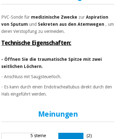
Sport
und
spiele
Aerobic,
PVC-Sonde für
medizinische Zwecke
zur
Aspiration
fitness
von Sputum
und
Sekreten aus den Atemwegen
, um
und
Sanitärkleiderschränke
deren Verstopfung zu vermeiden.
pilates
Technische Eigenschaften:
Veterinärmedizin
Sport
Orthopädie
und
- Öffnen Sie die traumatische Spitze mit zwei
spiele
seitlichen Löchern.
Chirurgische
- Anschluss mit Saugsteuerloch.
instrumente
Sanitärkleiderschränke
(ausverkauf)
- Es kann durch einen Endotrachealtubus direkt durch den
Hals eingeführt werden.
Veterinärmedizin
Meinungen
Orthopädie
5 sterne
(2)