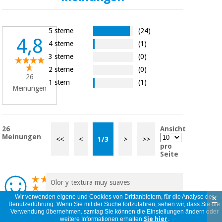
5 sterne
(24)
4,8
4 sterne
(1)
3 sterne
(0)
2 sterne
(0)
26
1 stern
(1)
Meinungen
26
Ansicht
Meinungen
<<
<
1
/
3
>
>>
pro
Seite
Olor y textura muy suaves
Pablo
×
Wir verwenden eigene und Cookies von Drittanbietern, für die Analyse der
Benutzerführung. Wenn Sie mit der Suche fortzufahren, sehen wir, dass Sie die
Spanien
Verwendung übernehmen. szmtag Sie können die Einstellungen ändern oder
05/07/2026
weitere Informationen erhalten
Sie hier
.