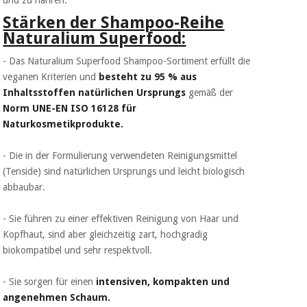
und zu nähren.
Chirurgische
Stärken der Shampoo-Reihe
instrumente
Naturalium Superfood:
(ausverkauf)
- Das Naturalium Superfood Shampoo-Sortiment erfüllt die
veganen Kriterien und
besteht zu 95 % aus
Inhaltsstoffen natürlichen Ursprungs
gemäß der
Norm UNE-EN ISO 16128 für
Naturkosmetikprodukte.
- Die in der Formulierung verwendeten Reinigungsmittel
(Tenside) sind natürlichen Ursprungs und leicht biologisch
abbaubar.
- Sie führen zu einer effektiven Reinigung von Haar und
Kopfhaut, sind aber gleichzeitig zart, hochgradig
biokompatibel und sehr respektvoll.
- Sie sorgen für einen
intensiven, kompakten und
angenehmen Schaum.