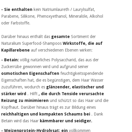
- Sie enthalten
kein Natriumlaureth / Laurylsulfat,
Parabene, Silikone, Phenoxyethanol, Mineralöle, Alkohol
oder Farbstoffe.
Darüber hinaus enthält das
gesamte
Sortiment der
Naturalium Superfood-Shampoos
Wirkstoffe, die auf
Kapillarebene
auf verschiedenen Ebenen wirken:
- Betain:
völlig natürliches Polysaccharid, das aus der
Zuckerrübe gewonnen wird und aufgrund seiner
osmotischen Eigenschaften
feuchtigkeitsspendende
Eigenschaften hat, die es begünstigen, dem Haar Wasser
zuzuführen, wodurch es
glänzender, elastischer und
stärker wird
. Hilft
, die durch Tenside verursachte
Reizung zu minimieren
und schützt so das Haar und die
Kopfhaut. Darüber hinaus trägt es zur Bildung eines
reichhaltigen und kompakten Schaums bei
. Dank
Betain wird das Haar
kämmbarer und seidiger.
- Weizenprotein-Hydrolysat: ein
vollkommen