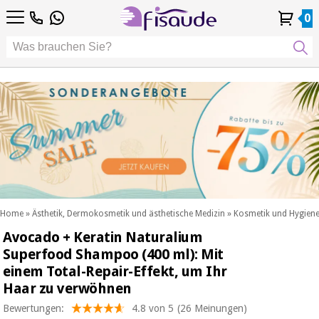
DE
DE
Physiotherapie
Physiotherapie
0
4,8
4,8
4,8
FR
FR
/ 5
/ 5
/ 5
Differenzierte
Differenzierte
IT
IT
Mein
Mein
Meine
Meine
Technologien
ES
ES
Konto
Konto
Bestellungen
Bestellungen
Technologien
Podologie
PT
PT
Podologie
EU
EU
ästhetik,
dermokosmetik
Fisaude-
ästhetik,
und
Fisaude-
Anlass
dermokosmetik
ästhetische
Anlass
und ästhetische
medizin
medizin
SUMMER
Wellness,
SALE
lebensqualität
SUMMER
Wellness,
und
SALE
lebensqualität
körperpflege
Home
»
Ästhetik, Dermokosmetik und ästhetische Medizin
»
Kosmetik und Hygien
und
Avocado + Keratin Naturalium
Unsere
körperpflege
Zahnmedizin
Kinefis-
Superfood Shampoo (400 ml): Mit
Produkte
einem Total-Repair-Effekt, um Ihr
Unsere
Zahnmedizin
Medizinische
Kinefis-
Haar zu verwöhnen
ausrüstung
Produkte
Bewertungen:
4.8 von 5
(26 Meinungen)
Nachricht