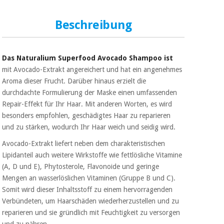
Sport
und
spiele
Aerobic,
Beschreibung
fitness
und
Sanitärkleiderschränke
pilates
Das Naturalium Superfood Avocado Shampoo ist
Veterinärmedizin
mit Avocado-Extrakt angereichert und hat ein angenehmes
Aroma dieser Frucht. Darüber hinaus erzielt die
Sport
durchdachte Formulierung der Maske einen umfassenden
Orthopädie
und
Repair-Effekt für Ihr Haar. Mit anderen Worten, es wird
spiele
besonders empfohlen, geschädigtes Haar zu reparieren
Chirurgische
instrumente
und zu stärken, wodurch Ihr Haar weich und seidig wird.
Sanitärkleiderschränke
(ausverkauf)
Avocado-Extrakt liefert neben dem charakteristischen
Lipidanteil auch weitere Wirkstoffe wie fettlösliche Vitamine
Veterinärmedizin
(A, D und E), Phytosterole, Flavonoide und geringe
Mengen an wasserlöslichen Vitaminen (Gruppe B und C).
Somit wird dieser Inhaltsstoff zu einem hervorragenden
Orthopädie
Verbündeten, um Haarschäden wiederherzustellen und zu
reparieren und sie gründlich mit Feuchtigkeit zu versorgen