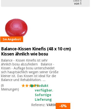
Seite
1
Medizinische
von 1
Traditionelle
ausrüstung
chinesische
medizin
Nachricht
Angebote
Traditionelle
Klinische
chinesische
möbel
medizin
Outlet
Angebote
Im Angebot
Therapeutische
schränke
Balance-Kissen Kinefis (48 x 10 cm)
Klinische
Kissen ähnlich wie bosu
möbel
Fisaude
Outlet
Essentielles
Tech
Balance - Kissen Kinefis ist sehr
schutzmaterial
Academy
ähnlich bosu abzufedern Balance -
für
Kissen - Auflage bosu unterscheidet
Therapeutische
coronaviren
sich hauptsächlich wegen seiner Größe
schränke
kleiner ist. Das Kissen ist ideal für die
Fisaude
Balance und Rehabilitation. ...
Aerobic,
Tech
(6
Produkt
fitness
Essentielles
Academy
Meinungen)
verfügbar.
und
schutzmaterial
Sofortige
pilates
für
Lieferung
coronaviren
Referenz:
VAR065
-6%