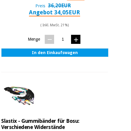
Sport
36,20EUR
und
Preis
spiele
Angebot 34,05EUR
Aerobic,
fitness
und
Sanitärkleiderschränke
( Inkl. MwSt. 21%)
pilates
Menge
Veterinärmedizin
Sport
In den Einkaufswagen
Orthopädie
und
spiele
Chirurgische
instrumente
Sanitärkleiderschränke
(ausverkauf)
Veterinärmedizin
Orthopädie
Slastix - Gummibänder für Bosu:
Verschiedene Widerstände