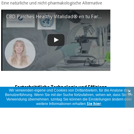
Eine natürliche und nicht-pharmakologische Alternative
CBD Parches Healthy Vitalidad® en tu Farmacia
Fortschrittliche Technologie und Effizienz
×
Wir verwenden eigene und Cookies von Drittanbietern, für die Analyse der
Benutzerführung. Wenn Sie mit der Suche fortzufahren, sehen wir, dass Sie die
Verwendung übernehmen. szmtag Sie können die Einstellungen ändern oder
Technologie mit kontrollierter Freisetzung
:
weitere Informationen erhalten
Sie hier
.
Intelligente Membran, die 1,3 mg/h CBD gleichmäßig
freisetzt.
Visueller Entladungsindikator
, der mit der Freisetzung
von CBD verblasst.