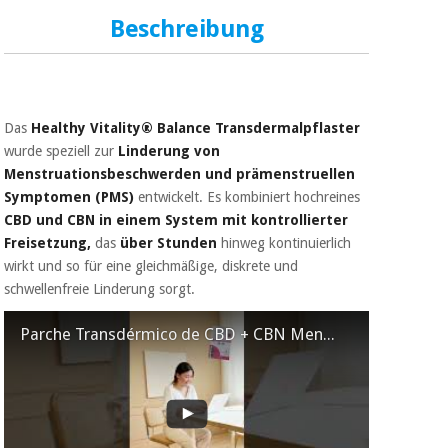
Sport
und
Beschreibung
spiele
Aerobic,
fitness
und
Sanitärkleiderschränke
pilates
Das
Healthy Vitality® Balance Transdermalpflaster
Veterinärmedizin
wurde speziell zur
Linderung von
Sport
Menstruationsbeschwerden und prämenstruellen
Orthopädie
und
Symptomen (PMS)
entwickelt. Es kombiniert hochreines
spiele
CBD und CBN
in einem System mit kontrollierter
Chirurgische
Freisetzung,
das
über Stunden
hinweg kontinuierlich
instrumente
wirkt und so für eine gleichmäßige, diskrete und
Sanitärkleiderschränke
(ausverkauf)
schwellenfreie Linderung sorgt.
Veterinärmedizin
Parche Transdérmico de CBD + CBN Menstruación Healthy Vitalidad® Balance para Mujer 32 mg
Orthopädie