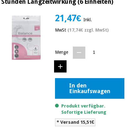
Stunden Langzeitwirkung (6 Einheiten)
Medizinische
Traditionelle
ausrüstung
chinesische
21,47€
medizin
Nachricht
Inkl.
Angebote
Traditionelle
MwSt
(17,74€ zzgl. MwSt)
Klinische
chinesische
möbel
medizin
Outlet
Angebote
Menge
Therapeutische
schränke
Klinische
möbel
Fisaude
Outlet
Essentielles
Tech
schutzmaterial
Academy
In den
für
Therapeutische
Einkaufswagen
coronaviren
schränke
Fisaude
Produkt verfügbar.
Aerobic,
Tech
Sofortige Lieferung
fitness
Essentielles
Academy
und
schutzmaterial
* Versand 15,51€
pilates
für
coronaviren