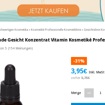
chwertigen Kosmetika
»
Kosmetiké Professionelle Kosmetiklinie
»
Gesichtslinie Ko
nde Gesicht Konzentrat Vitamin Kosmetiké Profes
von 5
(154 Meinungen)
-31%
3,95€
Inkl. MwSt
vorher
5,75€
Menge