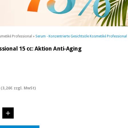
smetiké Professional
»
Serum - Konzentrierte Gesichtsöle Kosmetiké Professional
sional 15 cc: Aktion Anti-Aging
(3,26€ zzgl. MwSt)