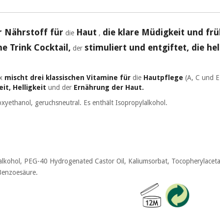
r Nährstoff für
Haut
die klare Müdigkeit und fr
die
,
e Trink Cocktail,
stimuliert und entgiftet, die h
der
ex
mischt drei klassischen Vitamine
für
die
Hautpflege
(A, C und E
it, Helligkeit
und
der
Ernährung der Haut.
xyethanol, geruchsneutral. Es enthält Isopropylalkohol.
alkohol, PEG-40 Hydrogenated Castor Oil, Kaliumsorbat, Tocopherylacetat,
Benzoesäure.