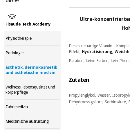
Outlet
Ultra-konzentrierte
Fisaude Tech Academy
Hoh
Physiotherapie
Dieses neuartige Vitamin
-
Kompl
Effekt,
Hydratisierung, Weichhe
Podologie
Paraben, keine Farben, kein Pheno
ästhetik, dermokosmetik
und ästhetische medizin
Zutaten
Wellness, lebensqualität und
körperpflege
Propylenglykol, Wasser, Isopropyl
Dehydroessigsäure, Sorbinsäure, 
Zahnmedizin
Medizinische ausrüstung