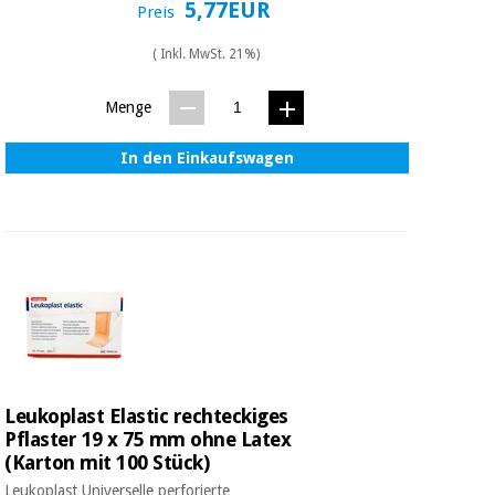
Sport
5,77EUR
Preis
und
spiele
Aerobic,
( Inkl. MwSt. 21%)
fitness
und
Sanitärkleiderschränke
Menge
pilates
Veterinärmedizin
In den Einkaufswagen
Sport
Orthopädie
und
spiele
Chirurgische
instrumente
Sanitärkleiderschränke
(ausverkauf)
Veterinärmedizin
Leukoplast Elastic rechteckiges
Pflaster 19 x 75 mm ohne Latex
Orthopädie
(Karton mit 100 Stück)
Leukoplast Universelle perforierte