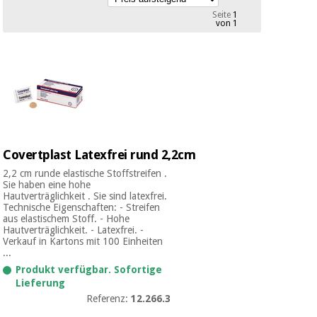
Medizinische
Traditionelle
Seite
1
ausrüstung
von 1
chinesische
medizin
Nachricht
Angebote
Traditionelle
Klinische
chinesische
möbel
medizin
Outlet
Angebote
Therapeutische
schränke
Klinische
Covertplast Latexfrei rund 2,2cm
möbel
Fisaude
Outlet
Essentielles
Tech
2,2 cm runde elastische Stoffstreifen .
schutzmaterial
Academy
Sie haben eine hohe
für
Hautverträglichkeit . Sie sind latexfrei.
Therapeutische
Technische Eigenschaften: - Streifen
coronaviren
schränke
aus elastischem Stoff. - Hohe
Fisaude
Hautverträglichkeit. - Latexfrei. -
Verkauf in Kartons mit 100 Einheiten
Aerobic,
Tech
...
fitness
Essentielles
Academy
und
Produkt verfügbar. Sofortige
schutzmaterial
pilates
Lieferung
für
Referenz:
12.266.3
coronaviren