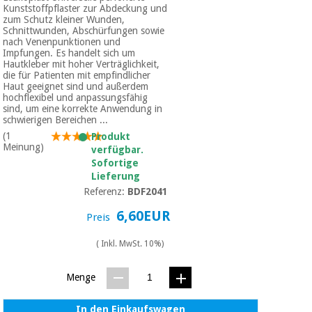
Chirurgische
Kunststoffpflaster zur Abdeckung und
zum Schutz kleiner Wunden,
instrumente
Schnittwunden, Abschürfungen sowie
(ausverkauf)
nach Venenpunktionen und
Impfungen. Es handelt sich um
Hautkleber mit hoher Verträglichkeit,
die für Patienten mit empfindlicher
Haut geeignet sind und außerdem
hochflexibel und anpassungsfähig
sind, um eine korrekte Anwendung in
schwierigen Bereichen ...
(1
Produkt
Meinung)
verfügbar.
Sofortige
Lieferung
Referenz:
BDF2041
6,60EUR
Preis
( Inkl. MwSt. 10%)
Menge
In den Einkaufswagen