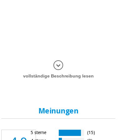
Informatio
vollständige Beschreibung lesen
Meinungen
5 sterne
(15)