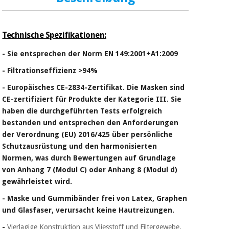
Sport
und
spiele
Aerobic,
fitness
Technische Spezifikationen:
und
Sanitärkleiderschränke
- Sie entsprechen der Norm EN 149:2001+A1:2009
pilates
Veterinärmedizin
- Filtrationseffizienz >94%
Sport
- Europäisches CE-2834-Zertifikat. Die Masken sind
Orthopädie
und
CE-zertifiziert für Produkte der Kategorie III. Sie
spiele
haben die durchgeführten Tests erfolgreich
Chirurgische
bestanden und entsprechen den Anforderungen
instrumente
der Verordnung (EU) 2016/425 über persönliche
Sanitärkleiderschränke
(ausverkauf)
Schutzausrüstung und den harmonisierten
Normen, was durch Bewertungen auf Grundlage
von Anhang 7 (Modul C) oder Anhang 8 (Modul d)
Veterinärmedizin
gewährleistet wird.
- Maske und Gummibänder frei von Latex, Graphen
Orthopädie
und Glasfaser, verursacht keine Hautreizungen.
-
Vierlagige Konstruktion aus Vliesstoff und Filtergewebe,