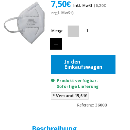
7,50€
Medizinische
Traditionelle
Inkl. MwSt
(6,20€
ausrüstung
chinesische
zzgl. MwSt)
medizin
Nachricht
Angebote
Traditionelle
Klinische
Menge
chinesische
möbel
medizin
Outlet
Angebote
Therapeutische
schränke
Klinische
In den
möbel
Fisaude
Einkaufswagen
Outlet
Essentielles
Tech
schutzmaterial
Academy
für
Produkt verfügbar.
Therapeutische
coronaviren
Sofortige Lieferung
schränke
Fisaude
* Versand 15,51€
Aerobic,
Tech
fitness
Referenz:
3600B
Essentielles
Academy
und
schutzmaterial
pilates
für
coronaviren
Beschreibung