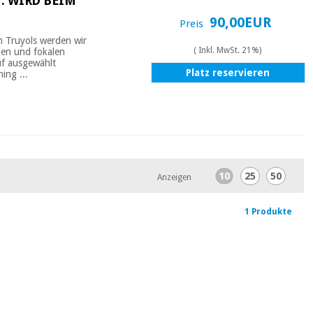
M: WIRD BEIM
90,00EUR
Preis
n Truyols werden wir
( Inkl. MwSt. 21%)
len und fokalen
uf ausgewählt
Platz reservieren
ing ...
10
25
50
Anzeigen
1 Produkte