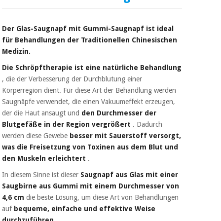
Sport
und
spiele
Aerobic,
Der Glas-Saugnapf mit Gummi-Saugnapf ist ideal
fitness
für Behandlungen der Traditionellen Chinesischen
und
Sanitärkleiderschränke
Medizin.
pilates
Veterinärmedizin
Die Schröpftherapie ist eine natürliche Behandlung
, die der Verbesserung der Durchblutung einer
Sport
Körperregion dient. Für diese Art der Behandlung werden
Orthopädie
und
Saugnäpfe verwendet, die einen Vakuumeffekt erzeugen,
spiele
der die Haut ansaugt und
den Durchmesser der
Chirurgische
Blutgefäße in der Region vergrößert
. Dadurch
instrumente
Sanitärkleiderschränke
(ausverkauf)
werden diese Gewebe
besser mit Sauerstoff versorgt,
was die Freisetzung von Toxinen aus dem Blut und
den Muskeln erleichtert
.
Veterinärmedizin
In diesem Sinne ist dieser
Saugnapf aus Glas mit einer
Saugbirne aus Gummi mit einem Durchmesser von
Orthopädie
4,6 cm
die beste Lösung, um diese Art von Behandlungen
auf
bequeme, einfache und effektive Weise
durchzuführen.