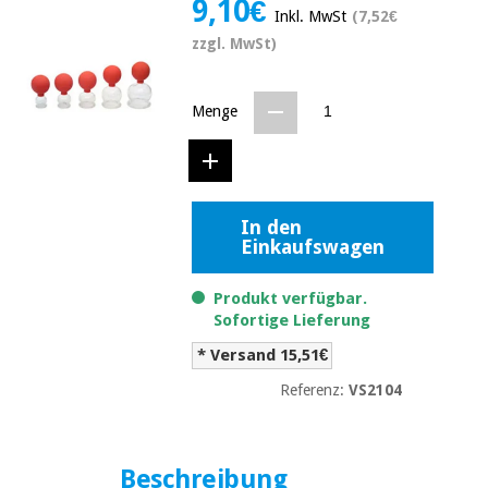
9,10€
Medizinische
Inkl. MwSt
(7,52€
Traditionelle
ausrüstung
chinesische
zzgl. MwSt)
medizin
Nachricht
Angebote
Traditionelle
Menge
Klinische
chinesische
möbel
medizin
Outlet
Angebote
Therapeutische
schränke
Klinische
In den
möbel
Fisaude
Einkaufswagen
Outlet
Essentielles
Tech
schutzmaterial
Academy
Produkt verfügbar.
für
Therapeutische
Sofortige Lieferung
coronaviren
schränke
Fisaude
* Versand 15,51€
Aerobic,
Tech
Referenz:
VS2104
fitness
Essentielles
Academy
und
schutzmaterial
pilates
für
coronaviren
Beschreibung