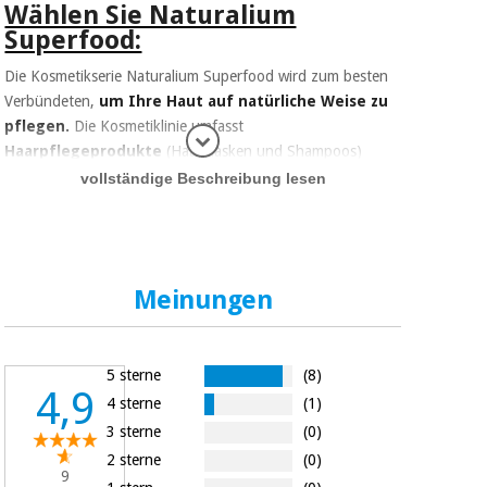
Wählen Sie Naturalium
Superfood:
Die Kosmetikserie Naturalium Superfood wird zum besten
Verbündeten,
um Ihre Haut auf natürliche Weise zu
pflegen.
Die Kosmetiklinie umfasst
Haarpflegeprodukte
(Haarmasken und Shampoos)
Informatio
sowie
Körperpflegeprodukte
(Duschgele und
vollständige Beschreibung lesen
Körperlotionen). Ein Sortiment, das sich durch seine
sorgfältige Formulierung
, seine
außergewöhnliche
Wirkung
auf den Körper und die
Erfüllung einer Reihe
von Anforderungen auszeichnet:
Meinungen
- 95% -98% Inhaltsstoffe natürlichen Ursprungs
nach ISO 16128
5 sterne
(8)
- Vegan
4,9
4 sterne
(1)
3 sterne
(0)
- Kein SLSS
2 sterne
(0)
9