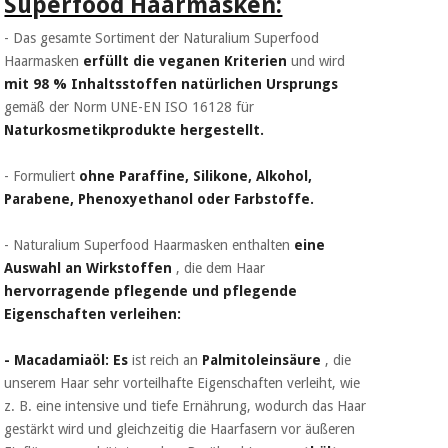
Superfood Haarmasken:
Chirurgische
instrumente
- Das gesamte Sortiment der Naturalium Superfood
(ausverkauf)
Haarmasken
erfüllt die veganen Kriterien
und wird
mit 98 % Inhaltsstoffen natürlichen Ursprungs
gemäß der Norm UNE-EN ISO 16128 für
Naturkosmetikprodukte hergestellt.
- Formuliert
ohne Paraffine, Silikone, Alkohol,
Parabene, Phenoxyethanol oder Farbstoffe.
- Naturalium Superfood Haarmasken enthalten
eine
Auswahl an Wirkstoffen
, die dem Haar
hervorragende pflegende und pflegende
Eigenschaften verleihen:
- Macadamiaöl: Es
ist reich an
Palmitoleinsäure
, die
unserem Haar sehr vorteilhafte Eigenschaften verleiht, wie
z. B. eine intensive und tiefe Ernährung, wodurch das Haar
gestärkt wird und gleichzeitig die Haarfasern vor äußeren