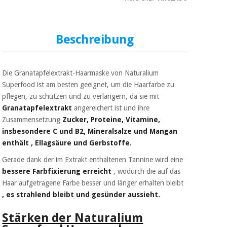
Sport
und
spiele
Aerobic,
fitness
Beschreibung
und
Sanitärkleiderschränke
pilates
Veterinärmedizin
Die Granatapfelextrakt-Haarmaske von Naturalium
Sport
Superfood ist am besten geeignet, um die Haarfarbe zu
Orthopädie
und
pflegen, zu schützen und zu verlängern, da sie mit
spiele
Granatapfelextrakt
angereichert ist und ihre
Chirurgische
Zusammensetzung
Zucker, Proteine, Vitamine,
instrumente
insbesondere C und B2, Mineralsalze und Mangan
Sanitärkleiderschränke
(ausverkauf)
enthält , Ellagsäure und Gerbstoffe.
Gerade dank der im Extrakt enthaltenen Tannine wird eine
Veterinärmedizin
bessere Farbfixierung erreicht
, wodurch die auf das
Haar aufgetragene Farbe besser und länger erhalten bleibt
, es strahlend bleibt und gesünder aussieht.
Orthopädie
Stärken der Naturalium