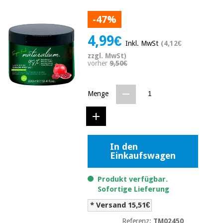
Medizinische
Traditionelle
ausrüstung
-47%
chinesische
medizin
Nachricht
Angebote
4,99€
Inkl. MwSt
(4,12€
Traditionelle
Klinische
zzgl. MwSt)
chinesische
möbel
vorher
9,50€
medizin
Outlet
Angebote
Therapeutische
Menge
schränke
Klinische
möbel
Fisaude
Outlet
Essentielles
Tech
schutzmaterial
Academy
für
Therapeutische
In den
coronaviren
schränke
Einkaufswagen
Fisaude
Aerobic,
Tech
Produkt verfügbar.
fitness
Essentielles
Academy
Sofortige Lieferung
und
schutzmaterial
pilates
für
* Versand 15,51€
coronaviren
Referenz:
TM02450