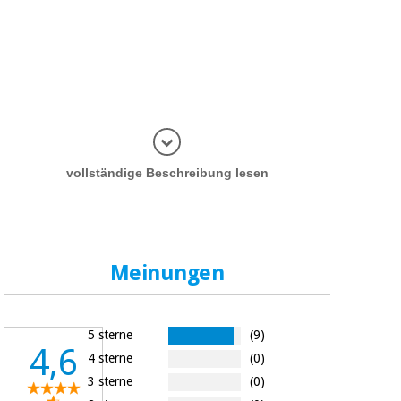
Informatio
vollständige Beschreibung lesen
Meinungen
5 sterne
(9)
4,6
4 sterne
(0)
3 sterne
(0)