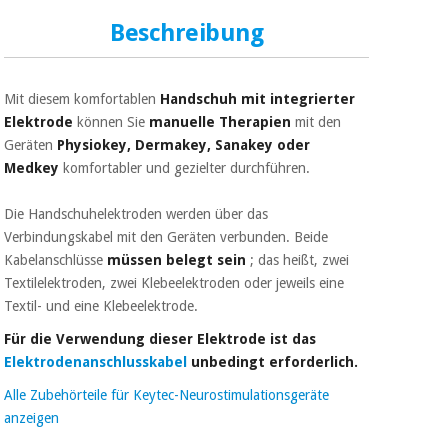
Sport
und
Beschreibung
spiele
Aerobic,
fitness
und
Sanitärkleiderschränke
Mit diesem komfortablen
Handschuh mit integrierter
pilates
Elektrode
können Sie
manuelle Therapien
mit den
Veterinärmedizin
Geräten
Physiokey, Dermakey, Sanakey oder
Sport
Medkey
komfortabler und gezielter durchführen.
Orthopädie
und
spiele
Die Handschuhelektroden werden über das
Chirurgische
Verbindungskabel mit den Geräten verbunden. Beide
instrumente
Kabelanschlüsse
müssen belegt sein
; das heißt, zwei
Sanitärkleiderschränke
(ausverkauf)
Textilelektroden, zwei Klebeelektroden oder jeweils eine
Textil- und eine Klebeelektrode.
Veterinärmedizin
Für die Verwendung dieser Elektrode ist das
Elektrodenanschlusskabel
unbedingt erforderlich.
Orthopädie
Alle Zubehörteile für Keytec-Neurostimulationsgeräte
anzeigen