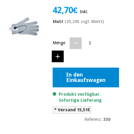
Medizinische
Traditionelle
42,70€
ausrüstung
chinesische
Inkl.
medizin
Nachricht
Angebote
MwSt
(35,29€ zzgl. MwSt)
Traditionelle
Klinische
chinesische
möbel
medizin
Menge
Outlet
Angebote
Therapeutische
schränke
Klinische
möbel
Fisaude
Outlet
Essentielles
Tech
In den
schutzmaterial
Academy
Einkaufswagen
für
Therapeutische
coronaviren
schränke
Produkt verfügbar.
Fisaude
Sofortige Lieferung
Aerobic,
Tech
fitness
Essentielles
Academy
* Versand 15,51€
und
schutzmaterial
pilates
Referenz:
330
für
coronaviren