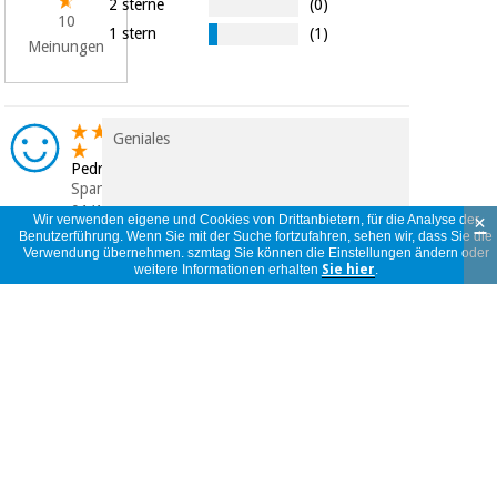
2 sterne
(0)
10
1 stern
(1)
Meinungen
Geniales
Pedro
Spanien
01/11/2025
×
Wir verwenden eigene und Cookies von Drittanbietern, für die Analyse der
Benutzerführung. Wenn Sie mit der Suche fortzufahren, sehen wir, dass Sie die
Verwendung übernehmen. szmtag Sie können die Einstellungen ändern oder
weitere Informationen erhalten
Sie hier
.
Todo bien
Roberto
Spanien
20/06/2025
muy bueno para tratamientos
temporomandibulares
christian
Spanien