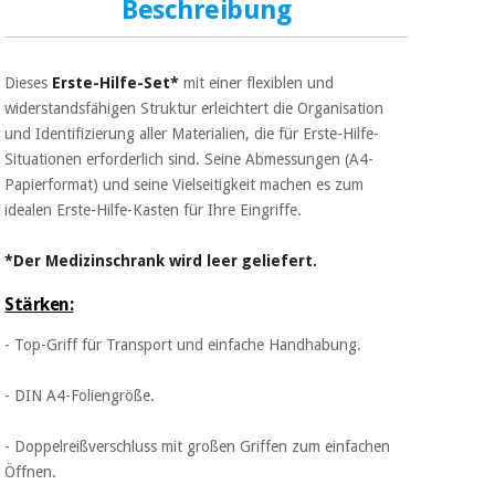
Sport
Beschreibung
und
spiele
Aerobic,
fitness
Dieses
Erste-Hilfe-Set*
mit einer flexiblen und
und
Sanitärkleiderschränke
widerstandsfähigen Struktur erleichtert die Organisation
pilates
und Identifizierung aller Materialien, die für Erste-Hilfe-
Veterinärmedizin
Situationen erforderlich sind. Seine Abmessungen (A4-
Sport
Papierformat) und seine Vielseitigkeit machen es zum
Orthopädie
und
idealen Erste-Hilfe-Kasten für Ihre Eingriffe.
spiele
Chirurgische
*Der Medizinschrank wird leer geliefert.
instrumente
Sanitärkleiderschränke
(ausverkauf)
Stärken:
- Top-Griff für Transport und einfache Handhabung.
Veterinärmedizin
- DIN A4-Foliengröße.
Orthopädie
- Doppelreißverschluss mit großen Griffen zum einfachen
Öffnen.