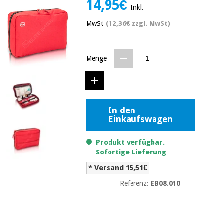
14,95€
Medizinische
Inkl.
Traditionelle
ausrüstung
chinesische
MwSt
(12,36€ zzgl. MwSt)
medizin
Nachricht
Angebote
Traditionelle
Klinische
chinesische
Menge
möbel
medizin
Outlet
Angebote
Therapeutische
schränke
Klinische
möbel
In den
Fisaude
Outlet
Essentielles
Einkaufswagen
Tech
schutzmaterial
Academy
für
Therapeutische
Produkt verfügbar.
coronaviren
schränke
Sofortige Lieferung
Fisaude
* Versand 15,51€
Aerobic,
Tech
fitness
Essentielles
Academy
Referenz:
EB08.010
und
schutzmaterial
pilates
für
coronaviren