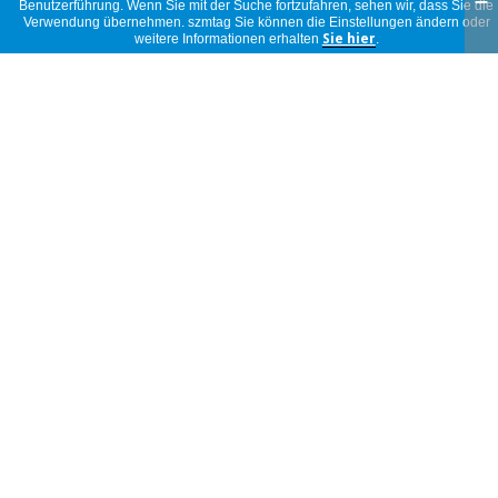
recomendaría sin duda.
Benutzerführung. Wenn Sie mit der Suche fortzufahren, sehen wir, dass Sie die
anonym
Verwendung übernehmen. szmtag Sie können die Einstellungen ändern oder
Spanien
weitere Informationen erhalten
Sie hier
.
11/07/2024
Muito bem, corresponde às minhas
expectativas, recomendo!
anonym
Portugal
09/07/2024
esta muy bien para el aparato
anonym
Spanien
19/02/2024
Lo que necesito
anonym
Spanien