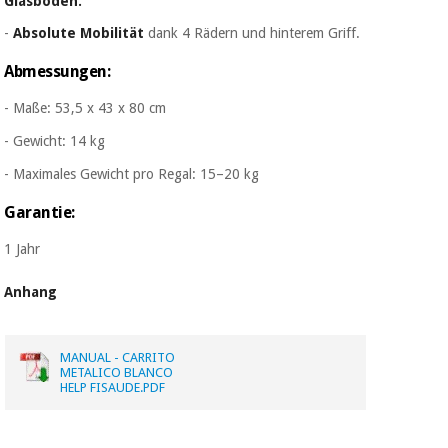
Glasböden.
Chirurgische
instrumente
-
Absolute Mobilität
dank 4 Rädern und hinterem Griff.
(ausverkauf)
Abmessungen:
- Maße: 53,5 x 43 x 80 cm
- Gewicht: 14
kg
- Maximales Gewicht pro Regal: 15–20 kg
Garantie:
1 Jahr
Anhang
MANUAL - CARRITO
METALICO BLANCO
HELP FISAUDE.PDF