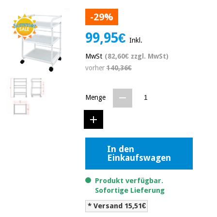
Medizinische
Traditionelle
-29%
ausrüstung
chinesische
medizin
Nachricht
99,95€
Angebote
Inkl.
Traditionelle
Klinische
MwSt
(82,60€ zzgl. MwSt)
chinesische
möbel
medizin
vorher
140,36€
Outlet
Angebote
Therapeutische
schränke
Klinische
Menge
möbel
Fisaude
Outlet
Essentielles
Tech
schutzmaterial
Academy
für
Therapeutische
coronaviren
schränke
In den
Einkaufswagen
Fisaude
Aerobic,
Tech
fitness
Essentielles
Academy
Produkt verfügbar.
und
schutzmaterial
Sofortige Lieferung
pilates
für
* Versand 15,51€
coronaviren