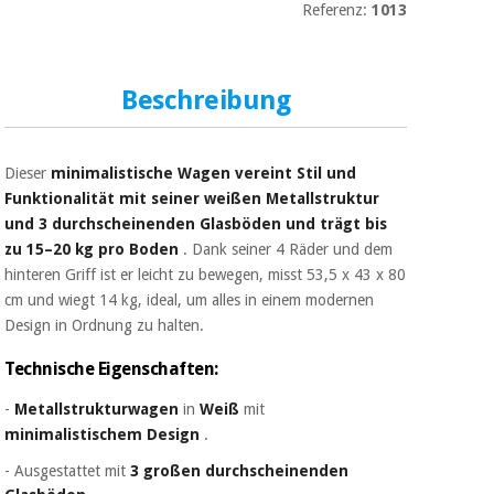
Sport
Referenz:
1013
und
spiele
Aerobic,
fitness
und
Beschreibung
Sanitärkleiderschränke
pilates
Veterinärmedizin
Dieser
minimalistische Wagen vereint Stil und
Sport
Funktionalität mit seiner weißen Metallstruktur
Orthopädie
und
und 3 durchscheinenden Glasböden und trägt bis
spiele
zu 15–20 kg pro Boden
. Dank seiner 4 Räder und dem
Chirurgische
hinteren Griff ist er leicht zu bewegen, misst 53,5 x 43 x 80
instrumente
Sanitärkleiderschränke
(ausverkauf)
cm und wiegt 14 kg, ideal, um alles in einem modernen
Design in Ordnung zu halten.
Technische Eigenschaften:
Veterinärmedizin
-
Metallstrukturwagen
in
Weiß
mit
minimalistischem Design
.
Orthopädie
- Ausgestattet mit
3 großen durchscheinenden