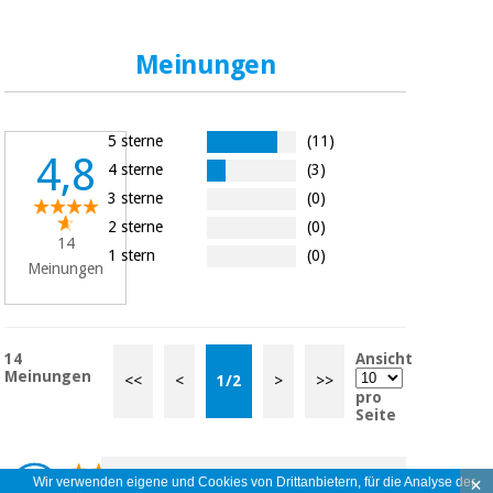
Meinungen
5 sterne
(11)
4,8
4 sterne
(3)
3 sterne
(0)
2 sterne
(0)
14
1 stern
(0)
Meinungen
14
Ansicht
Meinungen
<<
<
1
/
2
>
>>
pro
Seite
Carro muy elegante y robusto, lo
×
Wir verwenden eigene und Cookies von Drittanbietern, für die Analyse der