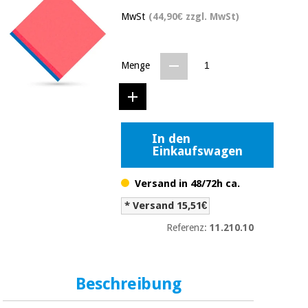
Medizinische
Traditionelle
MwSt
(44,90€ zzgl. MwSt)
ausrüstung
chinesische
medizin
Nachricht
Angebote
Traditionelle
Menge
Klinische
chinesische
möbel
medizin
Outlet
Angebote
Therapeutische
schränke
In den
Klinische
Einkaufswagen
möbel
Fisaude
Outlet
Essentielles
Tech
schutzmaterial
Academy
Versand in 48/72h ca.
für
Therapeutische
coronaviren
* Versand 15,51€
schränke
Fisaude
Referenz:
11.210.10
Aerobic,
Tech
fitness
Essentielles
Academy
und
schutzmaterial
pilates
für
Beschreibung
coronaviren