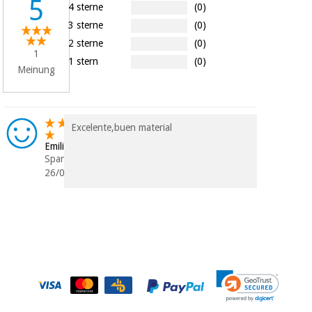
5
Chirurgische
4 sterne
(0)
instrumente
3 sterne
(0)
(ausverkauf)
2 sterne
(0)
1
1 stern
(0)
Meinung
Excelente,buen material
Emilio
Spanien
26/03/2025