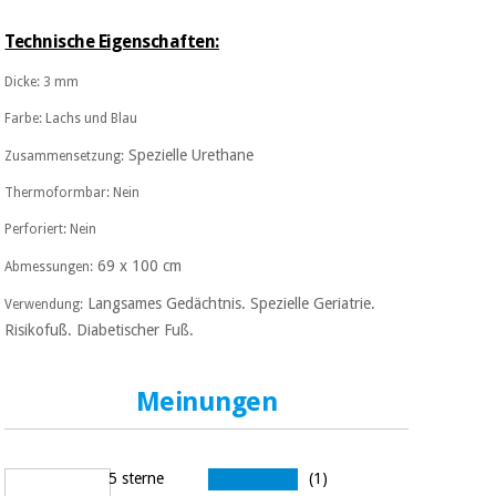
Sport
und
Technische Eigenschaften:
spiele
Aerobic,
fitness
Dicke: 3 mm
und
Sanitärkleiderschränke
pilates
Farbe: Lachs und Blau
Veterinärmedizin
Spezielle Urethane
Zusammensetzung:
Sport
Thermoformbar: Nein
Orthopädie
und
Perforiert: Nein
spiele
Chirurgische
69 x 100 cm
Abmessungen:
instrumente
Sanitärkleiderschränke
(ausverkauf)
Langsames Gedächtnis. Spezielle Geriatrie.
Verwendung:
Risikofuß. Diabetischer Fuß.
Veterinärmedizin
Meinungen
Orthopädie
5 sterne
(1)