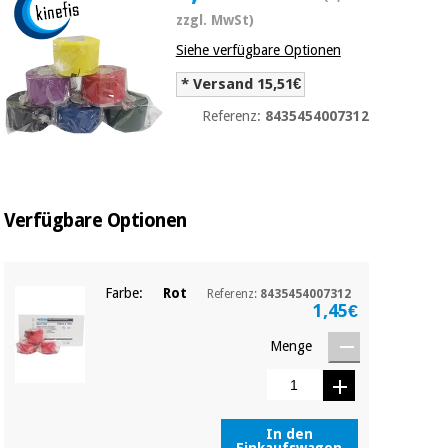
Medizinische
Traditionelle
zzgl. MwSt)
ausrüstung
chinesische
Siehe verfügbare Optionen
medizin
Nachricht
Angebote
* Versand 15,51€
Traditionelle
Klinische
chinesische
Referenz:
8435454007312
möbel
medizin
Outlet
Angebote
Therapeutische
schränke
Klinische
Verfügbare Optionen
möbel
Fisaude
Outlet
Essentielles
Tech
schutzmaterial
Academy
für
Therapeutische
Farbe:
Rot
coronaviren
Referenz:
8435454007312
schränke
1,45€
Fisaude
Aerobic,
Tech
Menge
fitness
Essentielles
Academy
und
schutzmaterial
pilates
für
coronaviren
In den