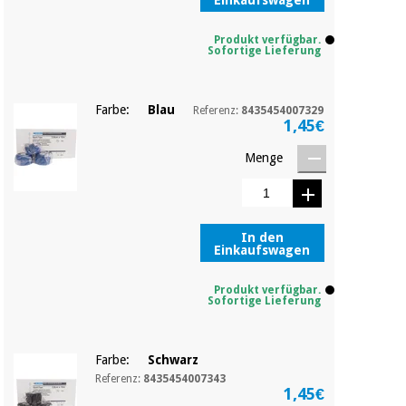
Sport
Einkaufswagen
und
spiele
Aerobic,
Produkt verfügbar.
Sofortige Lieferung
fitness
und
Sanitärkleiderschränke
pilates
Farbe:
Blau
Referenz:
8435454007329
1,45€
Veterinärmedizin
Sport
Menge
Orthopädie
und
spiele
Chirurgische
instrumente
In den
Sanitärkleiderschränke
(ausverkauf)
Einkaufswagen
Produkt verfügbar.
Veterinärmedizin
Sofortige Lieferung
Orthopädie
Farbe:
Schwarz
Referenz:
8435454007343
1,45€