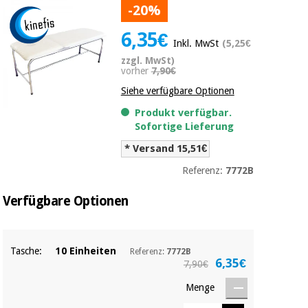
-20%
Medizinische
Traditionelle
ausrüstung
chinesische
6,35€
medizin
Nachricht
Inkl. MwSt
(5,25€
Angebote
zzgl. MwSt)
Traditionelle
vorher
7,90€
Klinische
chinesische
möbel
Siehe verfügbare Optionen
medizin
Outlet
Angebote
Produkt verfügbar.
Therapeutische
Sofortige Lieferung
schränke
Klinische
* Versand 15,51€
möbel
Fisaude
Outlet
Essentielles
Tech
Referenz:
7772B
schutzmaterial
Academy
für
Therapeutische
Verfügbare Optionen
coronaviren
schränke
Fisaude
Aerobic,
Tech
fitness
Tasche:
10 Einheiten
Essentielles
Academy
Referenz:
7772B
6,35€
und
7,90€
schutzmaterial
pilates
für
Menge
coronaviren