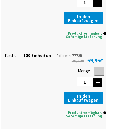
Sport
und
spiele
Aerobic,
In den
fitness
Einkaufswagen
und
Sanitärkleiderschränke
pilates
Produkt verfügbar.
Sofortige Lieferung
Veterinärmedizin
Sport
Orthopädie
und
Tasche:
100 Einheiten
Referenz:
7772B
59,95€
spiele
79,14€
Chirurgische
Menge
instrumente
Sanitärkleiderschränke
(ausverkauf)
Veterinärmedizin
In den
Einkaufswagen
Produkt verfügbar.
Orthopädie
Sofortige Lieferung