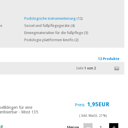
Podologische instrumentierung
(12)
ge
Sessel und fußpflegegeräte
(4)
Einwegmaterialien für die fußpflege
(3)
Podologie plattformen kinefis
(2)
12 Produkte
Seite
1 von 2
1,95EUR
Preis
ellklingen für eine
rilisierbar - Misst 135
( Inkl. MwSt. 21%)
ng
Menge