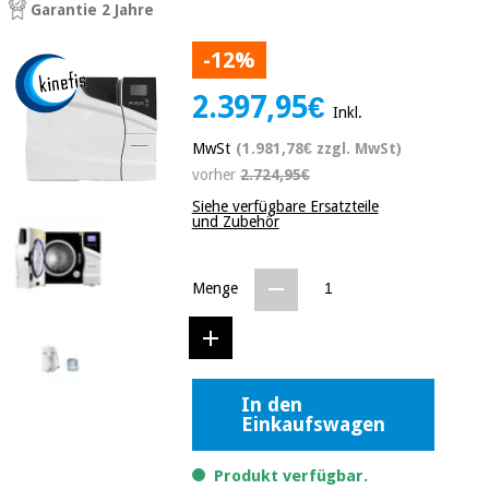
Garantie 2 Jahre
Medizinische
Traditionelle
ausrüstung
chinesische
-12%
medizin
Nachricht
Angebote
2.397,95€
Traditionelle
Inkl.
Klinische
chinesische
möbel
MwSt
(1.981,78€ zzgl. MwSt)
medizin
Outlet
Angebote
vorher
2.724,95€
Therapeutische
Siehe verfügbare Ersatzteile
schränke
Klinische
und Zubehör
möbel
Fisaude
Outlet
Essentielles
Tech
schutzmaterial
Academy
Menge
für
Therapeutische
coronaviren
schränke
Fisaude
Aerobic,
Tech
fitness
Essentielles
Academy
In den
und
Einkaufswagen
schutzmaterial
pilates
für
coronaviren
Produkt verfügbar.