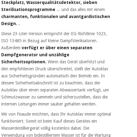
Steckplatz, Wasserqualitätsdetektor, sieben
Chirurgische
instrumente
Sterilisationsprogramme
... und das alles mit einem
(ausverkauf)
charmanten, funktionalen und avantgardistischen
Design. .
Diese 23-Liter-Version entspricht der EG-Richtlinie 1023,
ISO 13485 in Bezug auf kleine Dampfsterilisatoren.
Außerdem
verfügt er über einen separaten
Dampfgenerator und unzählige
Sicherheitsoptionen.
Wenn das Gerät überhitzt und
den empfohlenen Druck überschreitet, stellt der Autoklav
aus Sicherheitsgründen automatisch den Betrieb ein. In
diesem Sicherheitsabschnitt ist zu beachten, dass der
Autoklav über einen separaten Abwassertank verfügt, um
Schmutzwasser zu sammeln und sicherzustellen, dass die
internen Leitungen immer sauber gehalten werden.
Wir von Fisaude möchten, dass Ihr Autoklav immer optimal
funktioniert. Somit ist beim Kauf dieses Gerätes ein
Wasserdestilliergerät völlig kostenlos dabei. Die
Verwendung von bidestilliertem Wasser ist für die Wartung