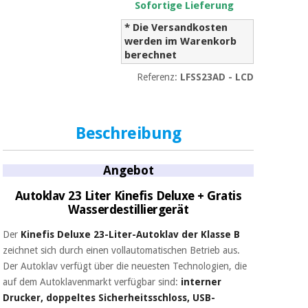
Sport
Sofortige Lieferung
und
spiele
* Die Versandkosten
Aerobic,
werden im Warenkorb
fitness
berechnet
und
Sanitärkleiderschränke
pilates
Referenz:
LFSS23AD - LCD
Veterinärmedizin
Sport
Orthopädie
und
Beschreibung
spiele
Chirurgische
Angebot
instrumente
Sanitärkleiderschränke
(ausverkauf)
Autoklav 23 Liter Kinefis Deluxe + Gratis
Wasserdestilliergerät
Veterinärmedizin
Der
Kinefis Deluxe 23-Liter-Autoklav der Klasse B
zeichnet sich durch einen vollautomatischen Betrieb aus.
Der Autoklav verfügt über die neuesten Technologien, die
Orthopädie
auf dem Autoklavenmarkt verfügbar sind:
interner
Drucker, doppeltes Sicherheitsschloss, USB-