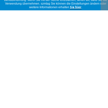
Benutzerführung. Wenn Sie mit der Suche fortzufahren, sehen wir, dass Sie die
11/02/2026
Verwendung übernehmen. szmtag Sie können die Einstellungen ändern oder
weitere Informationen erhalten
Sie hier
.
Es una de las mejores que he probado. Y
el precio es buenísimo.
MARIA
ESTHER
Spanien
17/11/2025
Genial
Juan
Manuel
Spanien
20/10/2025
Excelente
anonym
Portugal