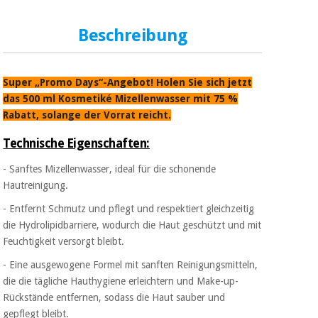
Sport
und
spiele
Aerobic,
Beschreibung
fitness
und
Sanitärkleiderschränke
pilates
Super „Promo Days“-Angebot! Holen Sie sich jetzt
Veterinärmedizin
das 500 ml Kosmetiké Mizellenwasser mit 75 %
Rabatt, solange der Vorrat reicht.
Sport
Orthopädie
und
Technische Eigenschaften:
spiele
Chirurgische
- Sanftes Mizellenwasser, ideal für die schonende
instrumente
Hautreinigung.
Sanitärkleiderschränke
(ausverkauf)
- Entfernt Schmutz und pflegt und respektiert gleichzeitig
die Hydrolipidbarriere, wodurch die Haut geschützt und mit
Veterinärmedizin
Feuchtigkeit versorgt bleibt.
- Eine ausgewogene Formel mit sanften Reinigungsmitteln,
Orthopädie
die die tägliche Hauthygiene erleichtern und Make-up-
Rückstände entfernen, sodass die Haut sauber und
gepflegt bleibt.