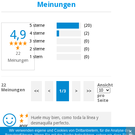
Meinungen
5 sterne
(20)
4,9
4 sterne
(2)
3 sterne
(0)
2 sterne
(0)
22
1 stern
(0)
Meinungen
22
Ansicht
Meinungen
<<
<
1
/
3
>
>>
pro
Seite
Huele muy bien, como toda la línea y
desmaquilla perfecto.
anonym
×
Wir verwenden eigene und Cookies von Drittanbietern, für die Analyse der
Spanien