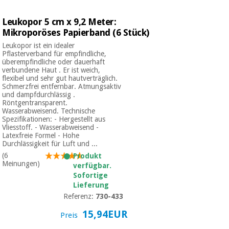
Chirurgische
instrumente
Leukopor 5 cm x 9,2 Meter:
(ausverkauf)
Mikroporöses Papierband (6 Stück)
Leukopor ist ein idealer
Pflasterverband für empfindliche,
überempfindliche oder dauerhaft
verbundene Haut . Er ist weich,
flexibel und sehr gut hautverträglich.
Schmerzfrei entfernbar. Atmungsaktiv
und dampfdurchlässig .
Röntgentransparent.
Wasserabweisend. Technische
Spezifikationen: - Hergestellt aus
Vliesstoff. - Wasserabweisend -
Latexfreie Formel - Hohe
Durchlässigkeit für Luft und ...
(6
Produkt
Meinungen)
verfügbar.
Sofortige
Lieferung
Referenz:
730-433
15,94EUR
Preis