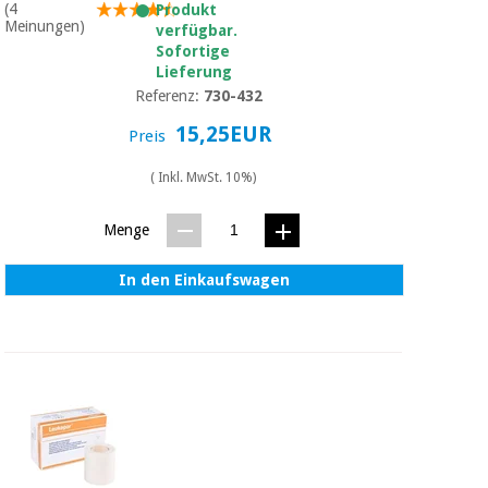
Sport
(4
Produkt
und
Meinungen)
verfügbar.
spiele
Aerobic,
Sofortige
fitness
Lieferung
und
Sanitärkleiderschränke
Referenz:
730-432
pilates
15,25EUR
Preis
Veterinärmedizin
( Inkl. MwSt. 10%)
Sport
Orthopädie
und
spiele
Menge
Chirurgische
instrumente
In den Einkaufswagen
Sanitärkleiderschränke
(ausverkauf)
Veterinärmedizin
Orthopädie