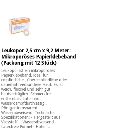
Medizinische
Traditionelle
ausrüstung
chinesische
medizin
Nachricht
Angebote
Traditionelle
Klinische
chinesische
möbel
medizin
Outlet
Angebote
Leukopor 2,5 cm x 9,2 Meter:
Therapeutische
schränke
Mikroporöses Papierklebeband
Klinische
(Packung mit 12 Stück)
möbel
Fisaude
Outlet
Essentielles
Leukopor ist ein mikroporöses
Tech
Papierklebeband, ideal für
schutzmaterial
Academy
empfindliche , überempfindliche oder
für
Therapeutische
dauerhaft verbundene Haut. Es ist
coronaviren
schränke
weich, flexibel und sehr gut
hautverträglich. Schmerzfrei
Fisaude
entfernbar. Luft- und
Aerobic,
Tech
wasserdampfdurchlässig .
fitness
Essentielles
Academy
Röntgentransparent.
und
Wasserabweisend. Technische
schutzmaterial
pilates
Spezifikationen: - Hergestellt aus
für
Vliesstoff. - Wasserabweisend -
coronaviren
Latexfreie Formel - Hohe ...