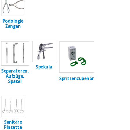
Chirurgische
instrumente
(ausverkauf)
Podologie
Zangen
Spekula
Separatoren,
Aufzüge,
Spritzenzubehör
Spatel
Sanitäre
Pinzette