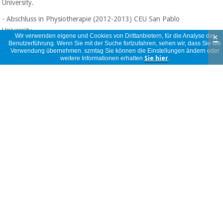
University.
- Abschluss in Physiotherapie (2012-2013) CEU San Pablo
University.
×
Wir verwenden eigene und Cookies von Drittanbietern, für die Analyse der
Benutzerführung. Wenn Sie mit der Suche fortzufahren, sehen wir, dass Sie die
- Master-Abschluss in Invasiver Physiotherapie (2014-
Verwendung übernehmen. szmtag Sie können die Einstellungen ändern oder
2015) CEU San Pablo University.
weitere Informationen erhalten
Sie hier
.
Informatio
vollständige Beschreibung lesen