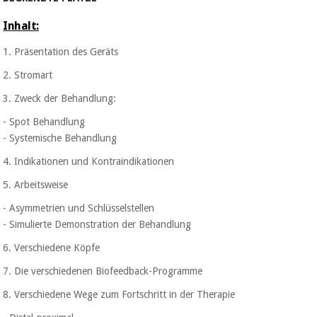
Sport
und
Inhalt:
spiele
Aerobic,
fitness
1. Präsentation des Geräts
und
Sanitärkleiderschränke
pilates
2. Stromart
Veterinärmedizin
3. Zweck der Behandlung:
Sport
- Spot Behandlung
Orthopädie
und
- Systemische Behandlung
spiele
4. Indikationen und Kontraindikationen
Chirurgische
instrumente
5. Arbeitsweise
Sanitärkleiderschränke
(ausverkauf)
- Asymmetrien und Schlüsselstellen
- Simulierte Demonstration der Behandlung
Veterinärmedizin
6. Verschiedene Köpfe
7. Die verschiedenen Biofeedback-Programme
Orthopädie
8. Verschiedene Wege zum Fortschritt in der Therapie