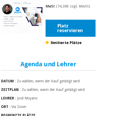
Medizinische
Traditionelle
MwSt
(74,38€ zzgl. MwSt)
ausrüstung
chinesische
medizin
Nachricht
Angebote
Traditionelle
Platz
Klinische
reservieren
chinesische
möbel
medizin
Outlet
Angebote
limitierte Plätze
Therapeutische
schränke
Klinische
möbel
Fisaude
Outlet
Essentielles
Tech
Agenda und Lehrer
schutzmaterial
Academy
für
Therapeutische
coronaviren
schränke
DATUM
: Zu wählen, wenn der Kauf getätigt wird
Fisaude
Aerobic,
Tech
ZEITPLAN
: Zu wählen, wann der Kauf getätigt wird
fitness
Essentielles
Academy
LEHRER
: José Moyano
und
schutzmaterial
pilates
für
ORT
: Via Zoom
coronaviren
BEGRENZTE PLÄTZE