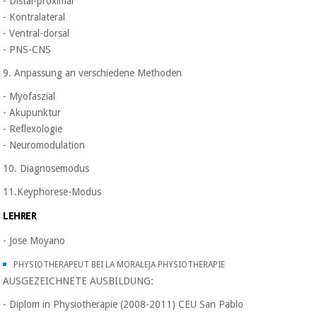
- Distal-proximal
Chirurgische
- Kontralateral
instrumente
- Ventral-dorsal
(ausverkauf)
- PNS-CNS
9. Anpassung an verschiedene Methoden
- Myofaszial
- Akupunktur
- Reflexologie
- Neuromodulation
10. Diagnosemodus
11.Keyphorese-Modus
LEHRER
- Jose Moyano
PHYSIOTHERAPEUT BEI LA MORALEJA PHYSIOTHERAPIE
AUSGEZEICHNETE AUSBILDUNG:
- Diplom in Physiotherapie (2008-2011) CEU San Pablo