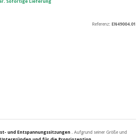
r. Sofortige Lieferung
Referenz:
EN49004.01
eist- und Entspannungssitzungen
. Aufgrund seiner Größe und
 Untergründen und für die Propriozeption
.