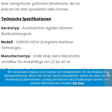
einer unbegrenzten grafischen Messhistorie, die Sie
jederzeit mit dem Spezialisten teilen können.
Technische Spezifikationen
Gerätetyp
: Automatisches digitales Oberarm-
Blutdruckmessgerät.
Modell
: OMRON EVOLV (Integrierte drahtlose
Technologie).
Manschettentyp
: Intelli Wrap starre Manschette,
verstellbar für Armumfänge von 22 bis 42 cm.
Inflationstechnologie
: IntelliSense-System (adaptive
×
Wir verwenden eigene und Cookies von Drittanbietern, für die Analyse der
und personalisierte Inflation).
Benutzerführung. Wenn Sie mit der Suche fortzufahren, sehen wir, dass Sie die
Verwendung übernehmen. szmtag Sie können die Einstellungen ändern oder
weitere Informationen erhalten
Sie hier
.
Kontrollsensoren
: Anzeige für korrekten
Manschettensitz und Körperbewegungserkennung
während der Messung.
Klinische Erkennung
: Warnung bei
Herzrhythmusstörungen (Arrhythmie).