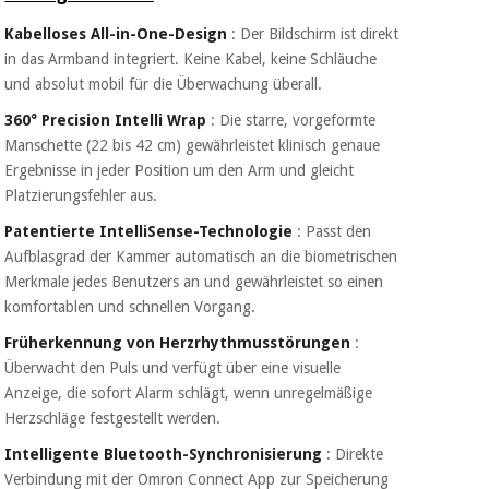
Chirurgische
instrumente
Kabelloses All-in-One-Design
: Der Bildschirm ist direkt
(ausverkauf)
in das Armband integriert. Keine Kabel, keine Schläuche
und absolut mobil für die Überwachung überall.
360° Precision Intelli Wrap
: Die starre, vorgeformte
Manschette (22 bis 42 cm) gewährleistet klinisch genaue
Ergebnisse in jeder Position um den Arm und gleicht
Platzierungsfehler aus.
Patentierte IntelliSense-Technologie
: Passt den
Aufblasgrad der Kammer automatisch an die biometrischen
Merkmale jedes Benutzers an und gewährleistet so einen
komfortablen und schnellen Vorgang.
Früherkennung von Herzrhythmusstörungen
:
Überwacht den Puls und verfügt über eine visuelle
Anzeige, die sofort Alarm schlägt, wenn unregelmäßige
Herzschläge festgestellt werden.
Intelligente Bluetooth-Synchronisierung
: Direkte
Verbindung mit der Omron Connect App zur Speicherung