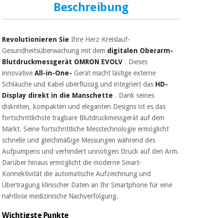
Sport
Beschreibung
und
spiele
Aerobic,
fitness
Revolutionieren Sie
Ihre Herz-Kreislauf-
und
Sanitärkleiderschränke
Gesundheitsüberwachung mit dem
digitalen Oberarm-
pilates
Blutdruckmessgerät OMRON EVOLV
. Dieses
Veterinärmedizin
innovative
All-in-One-
Gerät macht lästige externe
Sport
Schläuche und Kabel überflüssig und integriert das
HD-
Orthopädie
und
Display direkt in die Manschette
. Dank seines
spiele
diskreten, kompakten und eleganten Designs ist es das
Chirurgische
fortschrittlichste tragbare Blutdruckmessgerät auf dem
instrumente
Markt. Seine fortschrittliche Messtechnologie ermöglicht
Sanitärkleiderschränke
(ausverkauf)
schnelle und gleichmäßige Messungen während des
Aufpumpens und verhindert unnötigen Druck auf den Arm.
Veterinärmedizin
Darüber hinaus ermöglicht die moderne Smart-
Konnektivität die automatische Aufzeichnung und
Übertragung klinischer Daten an Ihr Smartphone für eine
Orthopädie
nahtlose medizinische Nachverfolgung.
Wichtigste Punkte