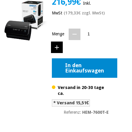
216,99€
Inkl.
Medizinische
Traditionelle
ausrüstung
chinesische
MwSt
(179,33€ zzgl. MwSt)
medizin
Nachricht
Angebote
Traditionelle
Klinische
Menge
chinesische
möbel
medizin
Outlet
Angebote
Therapeutische
schränke
Klinische
In den
möbel
Fisaude
Outlet
Einkaufswagen
Essentielles
Tech
schutzmaterial
Academy
für
Therapeutische
coronaviren
Versand in 20-30 tage
schränke
ca.
Fisaude
Aerobic,
Tech
* Versand 15,51€
fitness
Essentielles
Academy
und
Referenz:
HEM-7600T-E
schutzmaterial
pilates
für
coronaviren