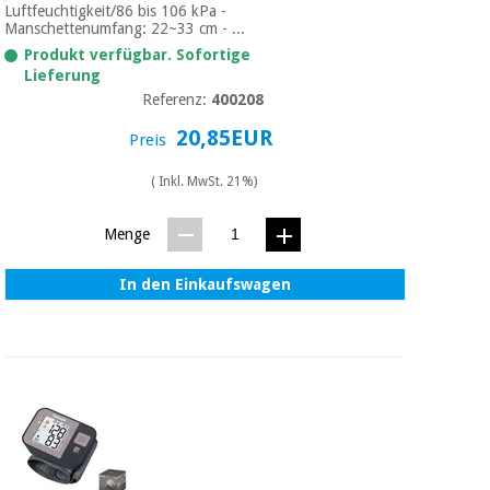
Sport
Luftfeuchtigkeit/86 bis 106 kPa -
und
Manschettenumfang: 22~33 cm - ...
spiele
Aerobic,
Produkt verfügbar. Sofortige
fitness
Lieferung
und
Sanitärkleiderschränke
Referenz:
400208
pilates
20,85EUR
Preis
Veterinärmedizin
( Inkl. MwSt. 21%)
Sport
Orthopädie
und
spiele
Menge
Chirurgische
instrumente
In den Einkaufswagen
Sanitärkleiderschränke
(ausverkauf)
Veterinärmedizin
Orthopädie