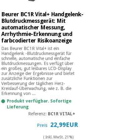
Chirurgische
instrumente
Beurer BC1R Vital+ Handgelenk-
(ausverkauf)
Blutdruckmessgerät: Mit
automatischer Messung,
Arrhythmie-Erkennung und
farbcodierter Risikoanzeige
Das Beurer BC1R Vital+ ist ein
Handgelenk -Blutdruckmessgerät für
schnelle, automatische und einfache
Blutdruckmessungen. Es verfügt über
ein großes, gut lesbares LCD-Display
zur Anzeige der Ergebnisse und bietet
zusätzliche Funktionen zur
Verbesserung der täglichen Herz-
Kreislauf-Überwachung, wie z. B. die
Erkennung von ...
Produkt verfügbar. Sofortige
Lieferung
Referenz:
BC1R VITAL+
22,99EUR
Preis
( Inkl. MwSt. 21%)