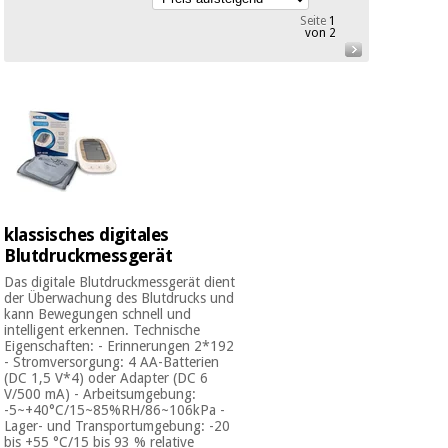
Medizinische
Traditionelle
Seite
1
ausrüstung
von 2
chinesische
medizin
Nachricht
Angebote
Traditionelle
Klinische
chinesische
möbel
medizin
Outlet
Angebote
Therapeutische
schränke
Klinische
möbel
Fisaude
klassisches digitales
Outlet
Essentielles
Tech
Blutdruckmessgerät
schutzmaterial
Academy
für
Das digitale Blutdruckmessgerät dient
Therapeutische
coronaviren
der Überwachung des Blutdrucks und
schränke
kann Bewegungen schnell und
Fisaude
intelligent erkennen. Technische
Aerobic,
Tech
Eigenschaften: - Erinnerungen 2*192
- Stromversorgung: 4 AA-Batterien
fitness
Essentielles
Academy
(DC 1,5 V*4) oder Adapter (DC 6
und
schutzmaterial
V/500 mA) - Arbeitsumgebung:
pilates
für
-5~+40°C/15~85%RH/86~106kPa -
Lager- und Transportumgebung: -20
coronaviren
bis +55 °C/15 bis 93 % relative