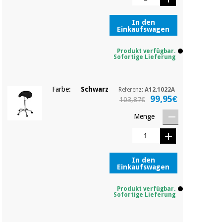
Sport
und
spiele
Aerobic,
In den
Einkaufswagen
fitness
und
Sanitärkleiderschränke
Produkt verfügbar.
pilates
Sofortige Lieferung
Veterinärmedizin
Sport
Farbe:
Schwarz
Referenz:
A12.1022A
Orthopädie
und
99,95€
103,87€
spiele
Menge
Chirurgische
instrumente
Sanitärkleiderschränke
(ausverkauf)
In den
Veterinärmedizin
Einkaufswagen
Produkt verfügbar.
Sofortige Lieferung
Orthopädie