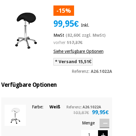
Medizinische
Traditionelle
-15%
ausrüstung
chinesische
medizin
Nachricht
99,95€
Angebote
Inkl.
Traditionelle
Klinische
MwSt
(82,60€ zzgl. MwSt)
chinesische
möbel
medizin
vorher
117,37€
Outlet
Angebote
Siehe verfügbare Optionen
Therapeutische
schränke
Klinische
* Versand 15,51€
möbel
Fisaude
Referenz:
A26.1022A
Outlet
Essentielles
Tech
schutzmaterial
Academy
Verfügbare Optionen
für
Therapeutische
coronaviren
schränke
Fisaude
Aerobic,
Tech
Farbe:
Weiß
Referenz:
A26.1022A
fitness
Essentielles
Academy
99,95€
103,87€
und
schutzmaterial
pilates
Menge
für
coronaviren