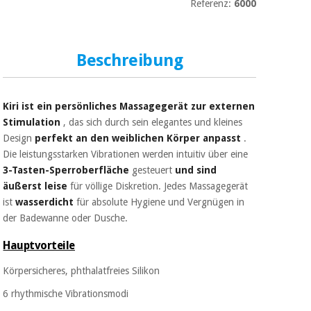
Sport
Referenz:
6000
und
spiele
Aerobic,
fitness
Beschreibung
und
Sanitärkleiderschränke
pilates
Veterinärmedizin
Kiri ist ein persönliches Massagegerät zur externen
Sport
Stimulation
, das sich durch sein elegantes und kleines
Orthopädie
und
Design
perfekt an den weiblichen Körper anpasst
.
spiele
Die leistungsstarken Vibrationen werden intuitiv über eine
Chirurgische
3-Tasten-Sperroberfläche
gesteuert
und sind
instrumente
äußerst leise
für völlige Diskretion. Jedes Massagegerät
Sanitärkleiderschränke
(ausverkauf)
ist
wasserdicht
für absolute Hygiene und Vergnügen in
der Badewanne oder Dusche.
Veterinärmedizin
Hauptvorteile
Körpersicheres, phthalatfreies Silikon
Orthopädie
6 rhythmische Vibrationsmodi