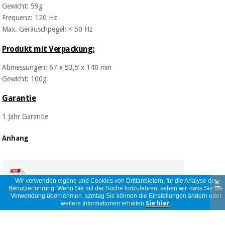
Gewicht: 59g
Frequenz: 120 Hz
Max. Geräuschpegel: < 50 Hz
Produkt mit Verpackung:
Abmessungen: 67 x 53,5 x 140 mm
Gewicht: 100g
Garantie
1 Jahr Garantie
Anhang
×
Wir verwenden eigene und Cookies von Drittanbietern, für die Analyse der
INTIMINA_KIRI_PRODUCT_SHEET_ES.PDF
Benutzerführung. Wenn Sie mit der Suche fortzufahren, sehen wir, dass Sie die
Verwendung übernehmen. szmtag Sie können die Einstellungen ändern oder
weitere Informationen erhalten
Sie hier
.