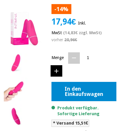
Medizinische
Traditionelle
-14%
ausrüstung
chinesische
medizin
Nachricht
17,94€
Angebote
Inkl.
Traditionelle
Klinische
MwSt
(14,83€ zzgl. MwSt)
chinesische
möbel
vorher
20,96€
medizin
Outlet
Angebote
Therapeutische
schränke
Menge
Klinische
möbel
Fisaude
Outlet
Essentielles
Tech
schutzmaterial
Academy
für
Therapeutische
coronaviren
In den
schränke
Einkaufswagen
Fisaude
Aerobic,
Tech
fitness
Essentielles
Academy
Produkt verfügbar.
und
schutzmaterial
Sofortige Lieferung
pilates
für
* Versand 15,51€
coronaviren