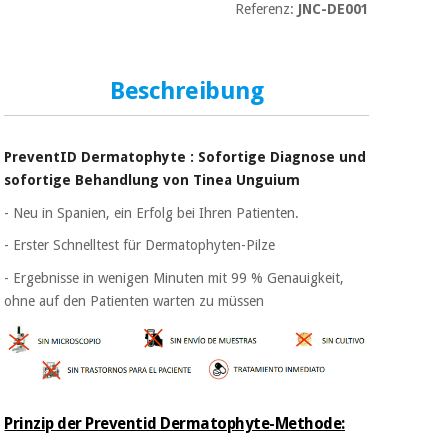
Sport
Referenz:
JNC-DE001
und
spiele
Aerobic,
fitness
und
Beschreibung
Sanitärkleiderschränke
pilates
Veterinärmedizin
PreventID
Dermatophyte
: Sofortige Diagnose und
Sport
sofortige Behandlung von
Tinea Unguium
Orthopädie
und
spiele
- Neu in Spanien, ein Erfolg bei Ihren Patienten.
Chirurgische
- Erster Schnelltest für Dermatophyten-Pilze
instrumente
Sanitärkleiderschränke
(ausverkauf)
- Ergebnisse in wenigen Minuten mit 99 % Genauigkeit,
ohne auf den Patienten warten zu müssen
Veterinärmedizin
Orthopädie
Prinzip der Preventid Dermatophyte-Methode: