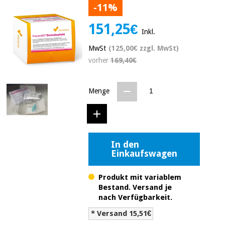
-11%
Medizinische
Traditionelle
ausrüstung
chinesische
151,25€
medizin
Nachricht
Inkl.
Angebote
Traditionelle
MwSt
(125,00€ zzgl. MwSt)
Klinische
chinesische
vorher
169,40€
möbel
medizin
Outlet
Angebote
Therapeutische
Menge
schränke
Klinische
möbel
Fisaude
Outlet
Essentielles
Tech
schutzmaterial
Academy
für
Therapeutische
In den
coronaviren
Einkaufswagen
schränke
Fisaude
Aerobic,
Tech
Produkt mit variablem
fitness
Essentielles
Academy
Bestand. Versand je
und
schutzmaterial
nach Verfügbarkeit.
pilates
für
* Versand 15,51€
coronaviren