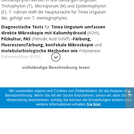
Dermatophyten werden in drei Gattungen eingeteilt:
Trichophyton (T), Microsporum (M) und Epidermophyton
(E). T. rubrum stellt die Hauptursache für Tinea Unguium
dar, gefolgt von T. mentagrophytes.
Diagnostische Tests
für
Tinea Unguium
umfassen
direkte Mikroskopie mit Kaliumhydroxid
(KOH),
Pilzkultur, PAS
(Periodic Acid-Schiff)
-Färbung,
Fluoreszenzfärbung, konfokale Mikroskopie
und
molekularbiologische Methoden wie
Polymerase-
Kettenreaktion (PCR).
Informatio
Obwohl die direkte Mikroskopie mit KOH und Pilzkultur der
vollständige Beschreibung lesen
"Goldstandard" für die Diagnose von Tinea Unguium war,
sind diese Tests manchmal eine Belastung im klinischen
Umfeld, da die direkte Mikroskopie erhebliches Fachwissen
×
Wir verwenden eigene und Cookies von Drittanbietern, für die Analyse der
zur Identifizierung der Elemente, Pilzerreger und der Das
Benutzerführung. Wenn Sie mit der Suche fortzufahren, sehen wir, dass Sie die
Auflösen von Nagelproben erfordert einen erheblichen
Meinungen
Verwendung übernehmen. szmtag Sie können die Einstellungen ändern oder
weitere Informationen erhalten
Sie hier
.
Zeitaufwand.
Die Kultur dauert zwischen 2 und 3 Wochen, um
5 sterne
(2)
Ergebnisse zu erhalten, aber die Nachweisrate ist niedriger
4,5
als die der direkten Mikroskopie. Daher kann die Existenz
4 sterne
(2)