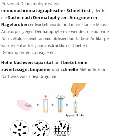
Chirurgische
Preventid Dermatophyte ist ein
instrumente
immunochromatographischer Schnelltest
, der für
(ausverkauf)
die
Suche nach
Dermatophyten-Antigenen in
Nagelproben
entwickelt wurde und monoklonale Maus-
Antikörper gegen Dermatophyten verwendet, die auf einer
Nitrozellulosemembran immobilisiert sind. Diese Antikörper
wurden entwickelt, um ausdrücklich mit sieben
Dermatophyten zu reagieren.
Hohe Nachweiskapazität
und
bietet eine
zuverlässige, bequeme
und
schnelle
Methode zum
Nachweis von Tinea Unguium