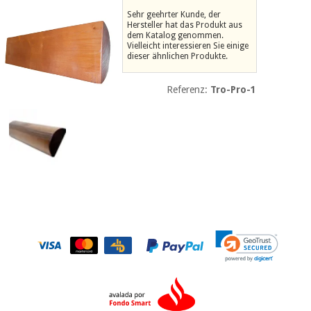
Medizinische
Traditionelle
Sehr geehrter Kunde, der
ausrüstung
chinesische
Hersteller hat das Produkt aus
dem Katalog genommen.
medizin
Nachricht
Vielleicht interessieren Sie einige
Angebote
dieser ähnlichen Produkte.
Traditionelle
Klinische
chinesische
möbel
Referenz:
Tro-Pro-1
medizin
Outlet
Angebote
Therapeutische
schränke
Klinische
möbel
Fisaude
Outlet
Essentielles
Tech
schutzmaterial
Academy
für
Therapeutische
coronaviren
schränke
Fisaude
Aerobic,
Tech
fitness
Essentielles
Academy
und
schutzmaterial
pilates
für
coronaviren