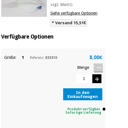
Medizinische
zzgl. MwSt)
Traditionelle
ausrüstung
chinesische
Siehe verfügbare Optionen
medizin
Nachricht
Angebote
* Versand 15,51€
Traditionelle
Klinische
chinesische
möbel
Verfügbare Optionen
medizin
Outlet
Angebote
Therapeutische
schränke
8,00€
Klinische
Größe:
1
Referenz:
833310
möbel
Fisaude
Outlet
Menge
Essentielles
Tech
schutzmaterial
Academy
für
Therapeutische
coronaviren
schränke
Fisaude
In den
Einkaufswagen
Aerobic,
Tech
fitness
Essentielles
Academy
und
Produkt verfügbar.
schutzmaterial
Sofortige Lieferung
pilates
für
coronaviren