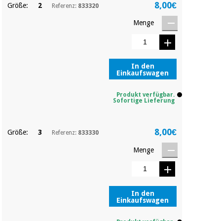
Sport
8,00€
Größe:
2
Referenz:
833320
und
spiele
Aerobic,
Menge
fitness
und
Sanitärkleiderschränke
pilates
In den
Veterinärmedizin
Einkaufswagen
Sport
Orthopädie
und
Produkt verfügbar.
Sofortige Lieferung
spiele
Chirurgische
instrumente
8,00€
Größe:
3
Referenz:
833330
Sanitärkleiderschränke
(ausverkauf)
Menge
Veterinärmedizin
In den
Orthopädie
Einkaufswagen