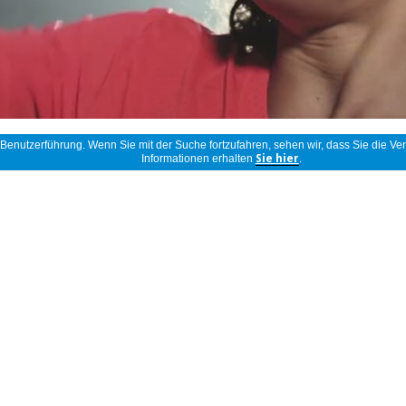
r Benutzerführung. Wenn Sie mit der Suche fortzufahren, sehen wir, dass Sie die
Informationen erhalten
Sie hier
.
kte Produkt ist gemäß der Produktpalette und der Art der Verwendung, fü
len Bereichs (LCU – Leichte gewerbliche Nutzung)
AHREN, ausgenommen Verschleißteile.
vollständige Beschreibung lese
itation, in Nachbarschaftsgemeinschaften, ländlichen Tourismusbetrieben
HR.