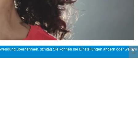
×
 Verwendung übernehmen. szmtag Sie können die Einstellungen ändern oder weitere
r die es bestimmt ist, durch die gesetzliche und kommerzielle Garantie
n
, Schönheitszentren oder anderen begrenzten kollektiven Nutzungen: