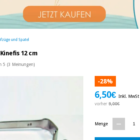
fzüge und Spatel
Kinefis 12 cm
n 5
(3 Meinungen)
-28%
6,50€
Inkl. MwSt
vorher
9,00€
Menge