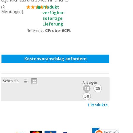
Sport
und
(2
Produkt
spiele
Meinungen)
Aerobic,
verfügbar.
Sofortige
fitness
Lieferung
und
Sanitärkleiderschränke
Referenz:
CProbe-6CPL
pilates
Veterinärmedizin
Sport
Orthopädie
und
Kostenvoranschlag anfordern
spiele
Chirurgische
instrumente
Sanitärkleiderschränke
(ausverkauf)
Sehen als
Anzeigen
10
25
50
Veterinärmedizin
1 Produkte
Orthopädie