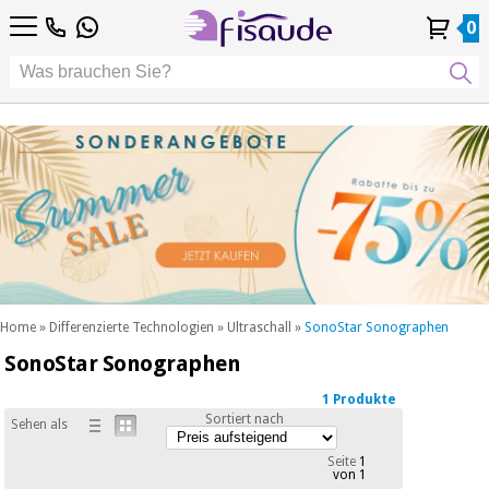
DE
DE
Physiotherapie
Physiotherapie
0
4,8
4,8
4,8
FR
FR
/ 5
/ 5
/ 5
Differenzierte
Differenzierte
IT
IT
Mein
Mein
Meine
Meine
Technologien
ES
ES
Konto
Konto
Bestellungen
Bestellungen
Technologien
Podologie
PT
PT
Podologie
EU
EU
ästhetik,
dermokosmetik
Fisaude-
ästhetik,
und
Fisaude-
Anlass
dermokosmetik
ästhetische
Anlass
und ästhetische
medizin
medizin
SUMMER
Wellness,
SALE
lebensqualität
SUMMER
Wellness,
und
SALE
lebensqualität
körperpflege
Home
»
Differenzierte Technologien
»
Ultraschall
»
SonoStar Sonographen
und
SonoStar Sonographen
Unsere
körperpflege
Zahnmedizin
Kinefis-
Produkte
1 Produkte
Unsere
Sortiert nach
Sehen als
Zahnmedizin
Medizinische
Kinefis-
ausrüstung
Produkte
Seite
1
von 1
Nachricht