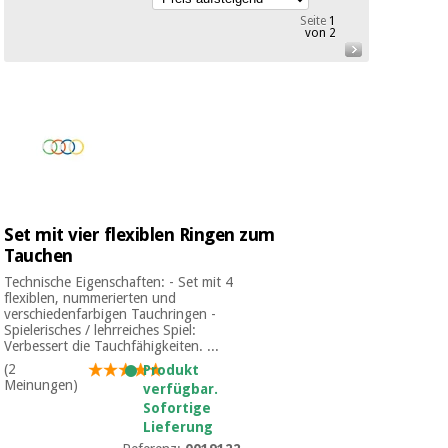
Medizinische
Traditionelle
Seite
1
ausrüstung
von 2
chinesische
medizin
Nachricht
Angebote
Traditionelle
Klinische
chinesische
möbel
medizin
Outlet
Angebote
Therapeutische
schränke
Klinische
möbel
Fisaude
Set mit vier flexiblen Ringen zum
Outlet
Essentielles
Tech
Tauchen
schutzmaterial
Academy
für
Technische Eigenschaften: - Set mit 4
Therapeutische
coronaviren
flexiblen, nummerierten und
schränke
verschiedenfarbigen Tauchringen -
Fisaude
Spielerisches / lehrreiches Spiel:
Aerobic,
Tech
Verbessert die Tauchfähigkeiten. ...
fitness
Essentielles
Academy
(2
Produkt
und
Meinungen)
schutzmaterial
verfügbar.
pilates
für
Sofortige
Lieferung
coronaviren