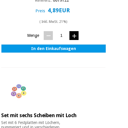
Sport
Referenz:
0019122
und
4,89EUR
spiele
Preis
Aerobic,
fitness
( Inkl. MwSt. 21%)
und
Sanitärkleiderschränke
pilates
Menge
Veterinärmedizin
Sport
In den Einkaufswagen
Orthopädie
und
spiele
Chirurgische
instrumente
Sanitärkleiderschränke
(ausverkauf)
Veterinärmedizin
Orthopädie
Set mit sechs Scheiben mit Loch
Set mit 6 Festplatten mit Löchern,
nummeriert und in verschiedenen