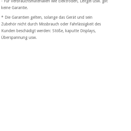
- Für Verbrauchsmaterialien wie Elektroden, Leitgel usw. gilt
Chirurgische
keine Garantie.
instrumente
(ausverkauf)
* Die Garantien gelten, solange das Gerät und sein
Zubehör nicht durch Missbrauch oder Fahrlässigkeit des
Kunden beschädigt werden: Stöße, kaputte Displays,
Überspannung usw.