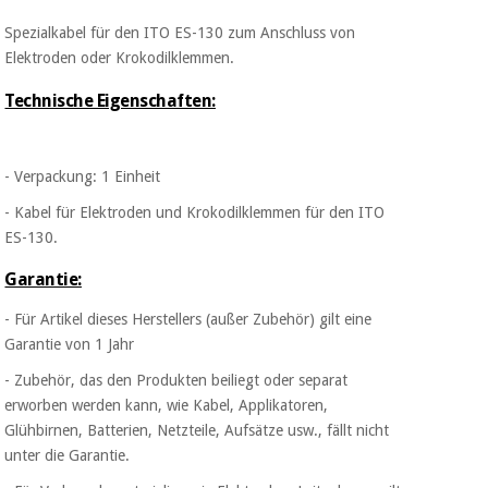
Sport
und
Spezialkabel für den ITO ES-130 zum Anschluss von
spiele
Aerobic,
Elektroden oder Krokodilklemmen.
fitness
und
Sanitärkleiderschränke
Technische Eigenschaften:
pilates
Veterinärmedizin
- Verpackung: 1 Einheit
Sport
Orthopädie
und
- Kabel für Elektroden und Krokodilklemmen für den ITO
spiele
ES-130.
Chirurgische
instrumente
Garantie:
Sanitärkleiderschränke
(ausverkauf)
- Für Artikel dieses Herstellers (außer Zubehör) gilt eine
Garantie von 1 Jahr
Veterinärmedizin
- Zubehör, das den Produkten beiliegt oder separat
erworben werden kann, wie Kabel, Applikatoren,
Glühbirnen, Batterien, Netzteile, Aufsätze usw., fällt nicht
Orthopädie
unter die Garantie.