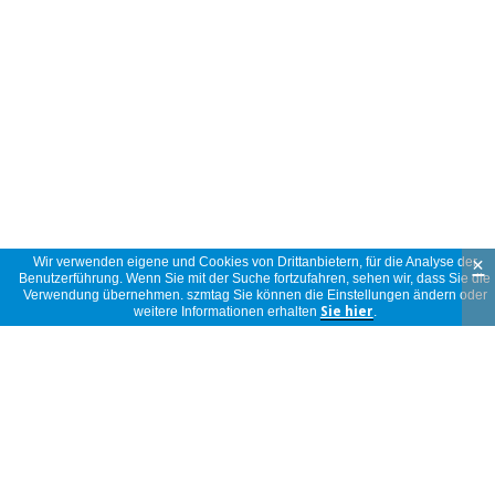
×
Wir verwenden eigene und Cookies von Drittanbietern, für die Analyse der
Benutzerführung. Wenn Sie mit der Suche fortzufahren, sehen wir, dass Sie die
Verwendung übernehmen. szmtag Sie können die Einstellungen ändern oder
weitere Informationen erhalten
Sie hier
.
Informatio
vollständige Beschreibung lesen