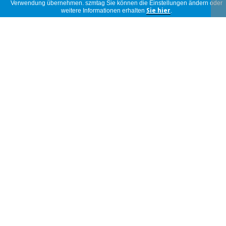
Verwendung übernehmen. szmtag Sie können die Einstellungen ändern oder
weitere Informationen erhalten
Sie hier
.