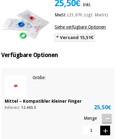
25,50€
Medizinische
Inkl.
Traditionelle
ausrüstung
chinesische
MwSt
(21,07€ zzgl. MwSt)
medizin
Nachricht
Angebote
Siehe verfügbare Optionen
Traditionelle
Klinische
chinesische
* Versand 15,51€
möbel
medizin
Outlet
Angebote
Therapeutische
Verfügbare Optionen
schränke
Klinische
möbel
Fisaude
Outlet
Essentielles
Tech
Größe:
schutzmaterial
Academy
für
Therapeutische
coronaviren
schränke
Fisaude
Mittel – Kompatibler kleiner Finger
25,50€
Aerobic,
Tech
Referenz:
12.485.5
fitness
Essentielles
Academy
und
Menge
schutzmaterial
pilates
für
coronaviren