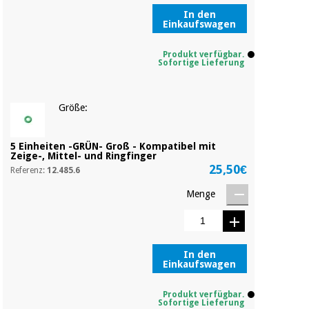
Sport
und
In den
Einkaufswagen
spiele
Aerobic,
fitness
Produkt verfügbar.
und
Sanitärkleiderschränke
Sofortige Lieferung
pilates
Veterinärmedizin
Größe:
Sport
Orthopädie
und
spiele
5 Einheiten -GRÜN- Groß - Kompatibel mit
Zeige-, Mittel- und Ringfinger
Chirurgische
25,50€
Referenz:
12.485.6
instrumente
Sanitärkleiderschränke
(ausverkauf)
Menge
Veterinärmedizin
In den
Einkaufswagen
Orthopädie
Produkt verfügbar.
Sofortige Lieferung