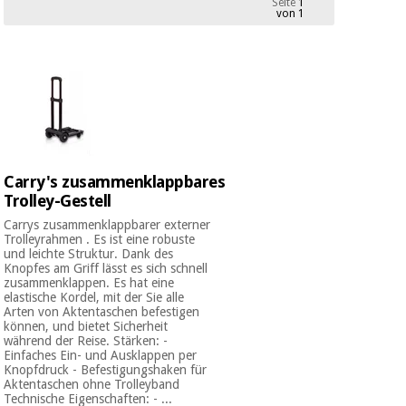
Seite
1
Medizinische
von 1
Traditionelle
ausrüstung
chinesische
medizin
Nachricht
Angebote
Traditionelle
Klinische
chinesische
möbel
medizin
Outlet
Angebote
Therapeutische
schränke
Carry's zusammenklappbares
Klinische
Trolley-Gestell
möbel
Fisaude
Outlet
Essentielles
Tech
Carrys zusammenklappbarer externer
schutzmaterial
Academy
Trolleyrahmen . Es ist eine robuste
für
und leichte Struktur. Dank des
Therapeutische
coronaviren
Knopfes am Griff lässt es sich schnell
schränke
zusammenklappen. Es hat eine
Fisaude
elastische Kordel, mit der Sie alle
Arten von Aktentaschen befestigen
Aerobic,
Tech
können, und bietet Sicherheit
fitness
Essentielles
Academy
während der Reise. Stärken: -
und
schutzmaterial
Einfaches Ein- und Ausklappen per
pilates
für
Knopfdruck - Befestigungshaken für
Aktentaschen ohne Trolleyband
coronaviren
Technische Eigenschaften: - ...