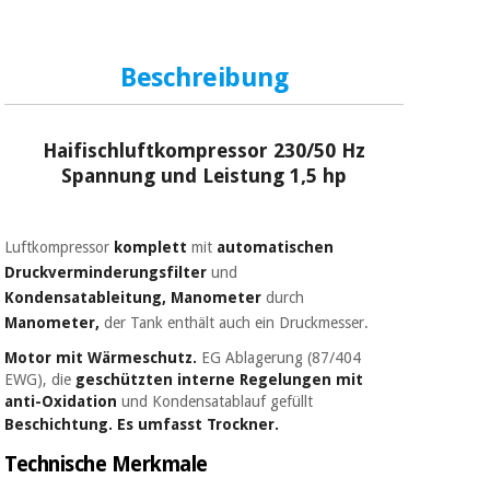
Sport
und
spiele
Aerobic,
fitness
Beschreibung
und
Sanitärkleiderschränke
pilates
Haifischluftkompressor 230/50 Hz
Veterinärmedizin
Spannung und Leistung 1,5 hp
Sport
Orthopädie
und
spiele
Luftkompressor
komplett
mit
automatischen
Chirurgische
Druckverminderungsfilter
und
instrumente
Sanitärkleiderschränke
(ausverkauf)
Kondensatableitung,
Manometer
durch
Manometer,
der Tank enthält auch ein Druckmesser.
Motor mit Wärmeschutz.
EG Ablagerung (87/404
Veterinärmedizin
EWG), die
geschützten interne Regelungen mit
anti-Oxidation
und Kondensatablauf gefüllt
Beschichtung.
Es umfasst Trockner.
Orthopädie
Technische Merkmale