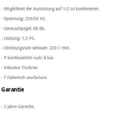
Chirurgische
- Möglichkeit der Ausrüstung auf 1/2 zu kombinieren.
instrumente
(ausverkauf)
- Spannung: 230/50 Hz.
- Geräuschpegel: 68 db.
- Leistung: 1,5 PS.
-
Strömungsrate wirksam: 220 l / min.
- P
kontinuierlich ruck: 8 bar.
- Inklusive
Trockner.
- F
Italienisch anufacture.
Garantie
-
2 Jahre Garantie.