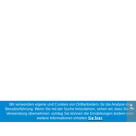
×
Wir verwenden eigene und Cookies von Drittanbietern, für die Analyse der
Benutzerführung. Wenn Sie mit der Suche fortzufahren, sehen wir, dass Sie die
Verwendung übernehmen. szmtag Sie können die Einstellungen ändern oder
weitere Informationen erhalten
Sie hier
.