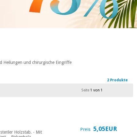
d Heilungen und chirurgische Eingriffe
2 Produkte
Seite
1 von 1
5,05EUR
Preis
teriler Holzstab. - Mit
rt. - Birkenholz,