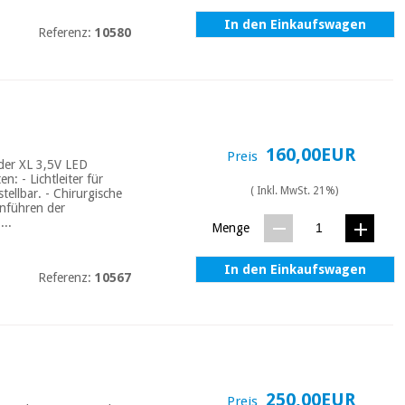
In den Einkaufswagen
Referenz:
10580
160,00EUR
Preis
der XL 3,5V LED
: - Lichtleiter für
( Inkl. MwSt. 21%)
tellbar. - Chirurgische
inführen der
...
Menge
In den Einkaufswagen
Referenz:
10567
250,00EUR
Preis