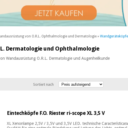
andausrüstung von O.R.L. Ophthalmologie und Dermatologie
»
Wandgeräteköpfe 
L. Dermatologie und Ophthalmologie
e von Wandausrüstung O.R.L. Dermatologie und Augenheilkunde
Sortiert nach
Eintechköpfe F.O. Riester ri-scope XL 3,5 V
XL Xenonlampe 2,5V / 3,5V und 3,5V LED. technische Características
Qualität für eine optimale Bündelung und Leitung des Lichts. optimal