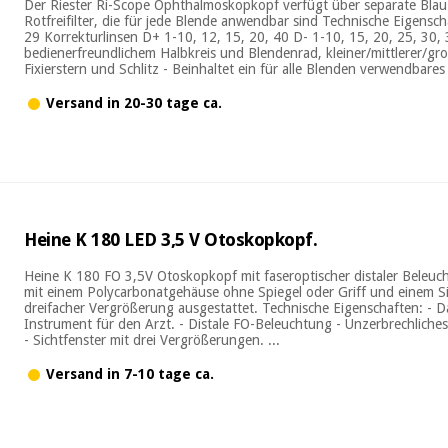
Der Riester Ri-Scope Ophthalmoskopkopf verfügt über separate Blau-
Rotfreifilter, die für jede Blende anwendbar sind Technische Eigensch
29 Korrekturlinsen D+ 1-10, 12, 15, 20, 40 D- 1-10, 15, 20, 25, 30, 
bedienerfreundlichem Halbkreis und Blendenrad, kleiner/mittlerer/g
Fixierstern und Schlitz - Beinhaltet ein für alle Blenden verwendbares F
Versand in 20-30 tage ca.
Heine K 180 LED 3,5 V Otoskopkopf.
Heine K 180 FO 3,5V Otoskopkopf mit faseroptischer distaler Beleuc
mit einem Polycarbonatgehäuse ohne Spiegel oder Griff und einem Si
dreifacher Vergrößerung ausgestattet. Technische Eigenschaften: - 
Instrument für den Arzt. - Distale FO-Beleuchtung - Unzerbrechlich
- Sichtfenster mit drei Vergrößerungen. ...
Versand in 7-10 tage ca.