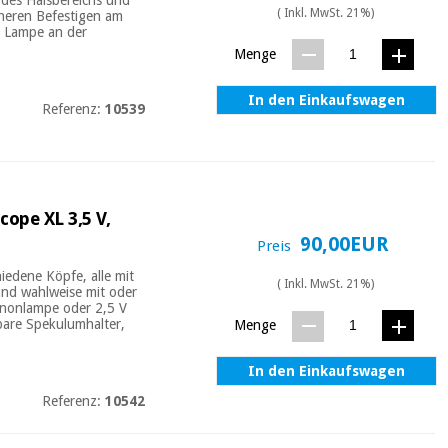
( Inkl. MwSt. 21%)
cheren Befestigen am
er Lampe an der
Menge
In den Einkaufswagen
Referenz:
10539
cope XL 3,5 V,
90,00EUR
Preis
iedene Köpfe, alle mit
( Inkl. MwSt. 21%)
und wahlweise mit oder
enonlampe oder 2,5 V
bare Spekulumhalter,
Menge
In den Einkaufswagen
Referenz:
10542