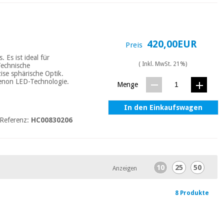
420,00EUR
Preis
Es ist ideal für
( Inkl. MwSt. 21%)
Technische
ise sphärische Optik.
Xenon LED-Technologie.
Menge
In den Einkaufswagen
Referenz:
HC00830206
10
25
50
Anzeigen
8 Produkte