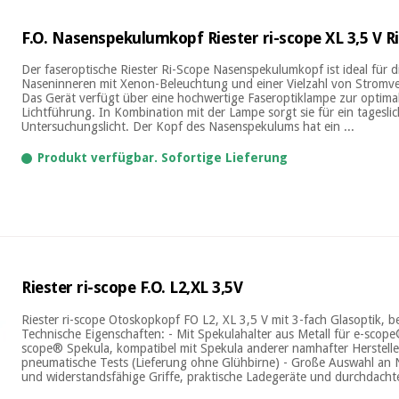
F.O. Nasenspekulumkopf Riester ri-scope XL 3,5 V R
Der faseroptische Riester Ri-Scope Nasenspekulumkopf ist ideal für 
Naseninneren mit Xenon-Beleuchtung und einer Vielzahl von Stromv
Das Gerät verfügt über eine hochwertige Faseroptiklampe zur optim
Lichtführung. In Kombination mit der Lampe sorgt sie für ein tageslic
Untersuchungslicht. Der Kopf des Nasenspekulums hat ein ...
Produkt verfügbar. Sofortige Lieferung
Riester ri-scope F.O. L2,XL 3,5V
Riester ri-scope Otoskopkopf FO L2, XL 3,5 V mit 3-fach Glasoptik, b
Technische Eigenschaften: - Mit Spekulahalter aus Metall für e-scope
scope® Spekula, kompatibel mit Spekula anderer namhafter Hersteller
pneumatische Tests (Lieferung ohne Glühbirne) - Große Auswahl an 
und widerstandsfähige Griffe, praktische Ladegeräte und durchdachte