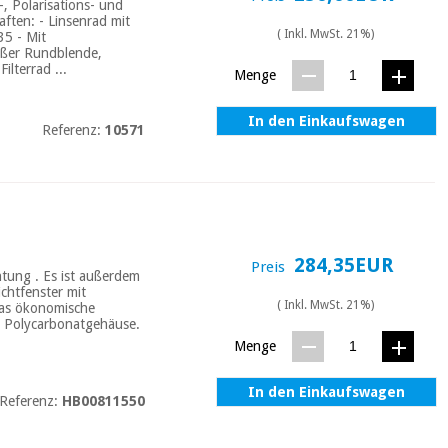
, Polarisations- und
aften: - Linsenrad mit
( Inkl. MwSt. 21%)
35 - Mit
roßer Rundblende,
ilterrad ...
Menge
In den Einkaufswagen
Referenz:
10571
284,35EUR
Preis
htung . Es ist außerdem
chtfenster mit
( Inkl. MwSt. 21%)
Das ökonomische
es Polycarbonatgehäuse.
Menge
In den Einkaufswagen
Referenz:
HB00811550