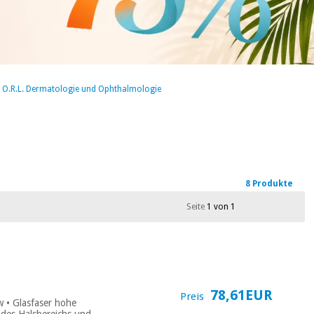
O.R.L. Dermatologie und Ophthalmologie
8 Produkte
Seite
1 von 1
78,61EUR
Preis
w • Glasfaser hohe
 des Halsbereichs und