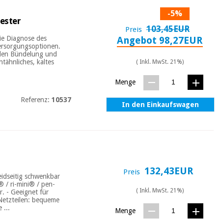
-5%
iester
103,45EUR
Preis
die Diagnose des
Angebot 98,27EUR
ersorgungsoptionen.
alen Bündelung und
htähnliches, kaltes
( Inkl. MwSt. 21%)
Menge
Referenz:
10537
In den Einkaufswagen
132,43EUR
Preis
eidseitig schwenkbar
® / ri-mini® / pen-
( Inkl. MwSt. 21%)
. - Geeignet für
Netzteilen: bequeme
 ...
Menge